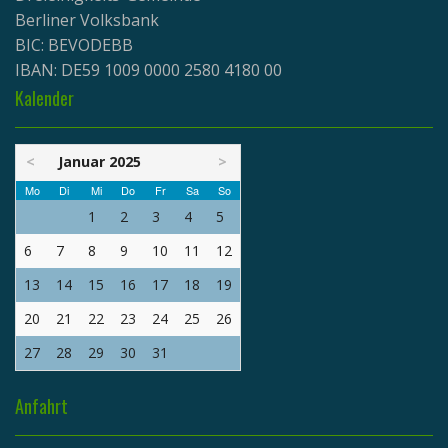
Berliner Volksbank
BIC: BEVODEBB
IBAN: DE59 1009 0000 2580 4180 00
Kalender
<
Januar 2025
>
Mo
Di
Mi
Do
Fr
Sa
So
1
2
3
4
5
6
7
8
9
10
11
12
13
14
15
16
17
18
19
20
21
22
23
24
25
26
27
28
29
30
31
Anfahrt