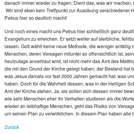
danach immer wieder zu fragen: Dient das, was wir machen,
Wir sind eben kein Treffpunkt zur Ausübung verschiedener H
Petrus hier so deutlich macht!
Und noch eines macht uns Petrus hier schließlich ganz deut
Evangelium zu erreichen. Er setzt weiter auf sterbliche, fehl
lassen. Gott wählt keine neue Methode, die weniger anfällig 
Menschen, deren Versagen mitunter so offensichtlich ist, sei
heutzutage anvertraut wird, ist nicht mehr das Amt des Matthia
die mit den Grund der Kirche gelegt haben, der Bestand hat 
was Jesus damals vor fast 2000 Jahren gemacht hat; was uns 
haben. Doch für die Wahrheit dessen, was in der Heiligen Schri
Amt der Kirche stehen. Ja, sie sollen sich dessen immer bewu
wie sehr Menschen eher ihr Verhalten studieren als die Worte
wieder an leibhaftige Menschen, geht das Risiko von Versag
um seinen Plan zu verwirklichen. In diesem Plan haben alle i
Zurück