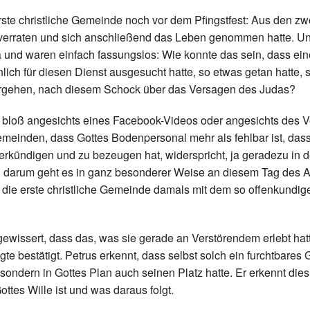
rste christliche Gemeinde noch vor dem Pfingstfest: Aus den zw
 verraten und sich anschließend das Leben genommen hatte. U
 und waren einfach fassungslos: Wie konnte das sein, dass eine
lich für diesen Dienst ausgesucht hatte, so etwas getan hatte, 
tergehen, nach diesem Schock über das Versagen des Judas?
ht bloß angesichts eines Facebook-Videos oder angesichts des 
emeinden, dass Gottes Bodenpersonal mehr als fehlbar ist, dass
verkündigen und zu bezeugen hat, widerspricht, ja geradezu in
u darum geht es in ganz besonderer Weise an diesem Tag des A
 die erste christliche Gemeinde damals mit dem so offenkundi
ewissert, dass das, was sie gerade an Verstörendem erlebt ha
agte bestätigt. Petrus erkennt, dass selbst solch ein furchtbare
 sondern in Gottes Plan auch seinen Platz hatte. Er erkennt die
ottes Wille ist und was daraus folgt.