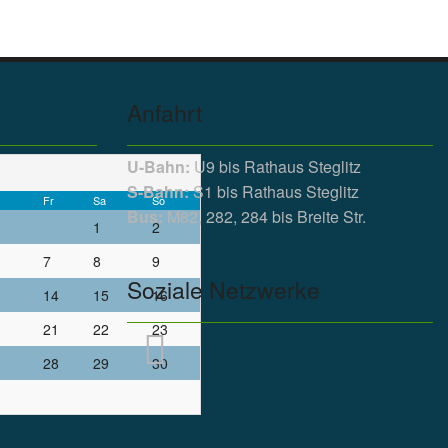
Anfahrt
U-Bahn:
U9 bis Rathaus Steglitz
S-Bahn:
S1 bis Rathaus Steglitz
Fr
Sa
So
Bus:
M82, 282, 284 bis Breite Str.
1
2
7
8
9
Soziale Netzwerke
14
15
16
21
22
23
28
29
30