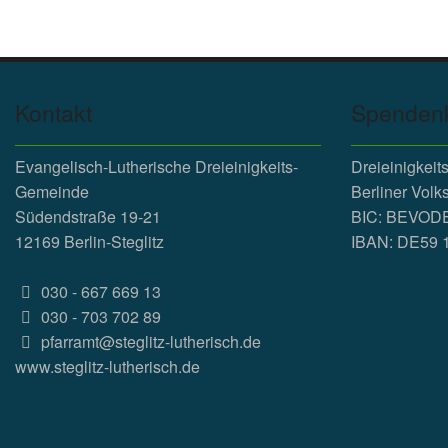
Kontakt
Spenden
Evangelisch-Lutherische Dreieinigkeits-
Dreieinigkei
Gemeinde
Berliner Volk
Südendstraße 19-21
BIC: BEVOD
12169 Berlin-Steglitz
IBAN: DE59 
030 - 667 669 13
030 - 703 702 89
pfarramt@steglitz-lutherisch.de
www.
steglitz-lutherisch.de