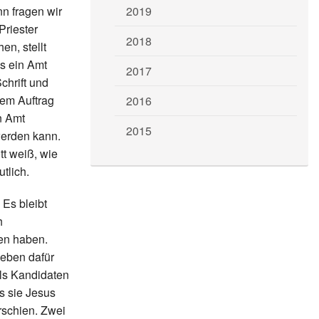
n fragen wir
2019
Priester
2018
en, stellt
us ein Amt
2017
chrift und
nem Auftrag
2016
n Amt
2015
werden kann.
tt weiß, wie
tlich.
 Es bleibt
h
en haben.
Leben dafür
als Kandidaten
s sie Jesus
rschien. Zwei