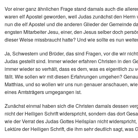
Vor einer ganz ähnlichen Frage stand damals auch die allere
waren elf Apostel geworden, weil Judas zunächst den Herrn
nun die elf Apostel und die anderen Glieder der Gemeinde da
engsten Mitarbeiter Jesu, einer, den Jesus selber doch persön
dieser Weise missbraucht hatte? Und wie sollte es nun wei
Ja, Schwestern und Brüder, das sind Fragen, vor die wir nic
Judas gestellt sind. Immer wieder erfahren Christen in den G
immer wieder so verhält, dass es dem, was es eigentlich zu 
fällt. Wie sollen wir mit diesen Erfahrungen umgehen? Gena
Matthias, und so wollen wir uns nun genauer anschauen, wie
eines Amtsträgers umgegangen ist.
Zunächst einmal haben sich die Christen damals dessen verg
nicht der Heiligen Schrift widerspricht, sondern das dort Ges
wie der Verrat des Judas Gottes Heilsplan nicht widerspricht,
Lektüre der Heiligen Schrift, die ihm sehr deutlich sagt, was G