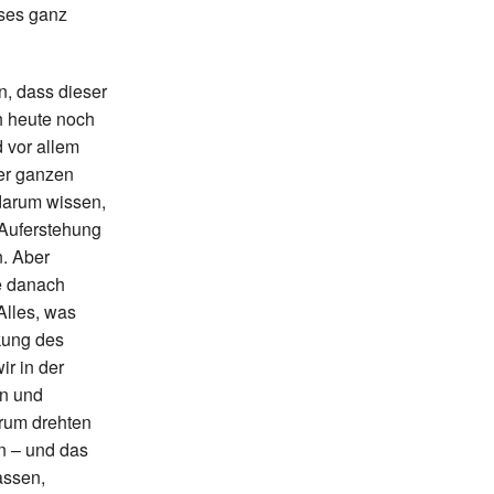
eses ganz
n, dass dieser
h heute noch
d vor allem
ner ganzen
 darum wissen,
 Auferstehung
. Aber
e danach
Alles, was
kung des
r in der
en und
arum drehten
n – und das
assen,