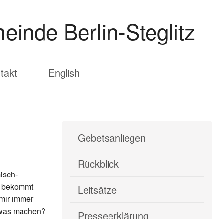
einde Berlin-Steglitz
takt
English
Gebetsanliegen
Rückblick
misch-
t, bekommt
Leitsätze
 mir immer
etwas machen?
Presseerklärung