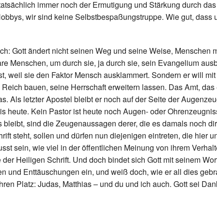
 tatsächlich immer noch der Ermutigung und Stärkung durch da
obbys, wir sind keine Selbstbespaßungstruppe. Wie gut, dass 
lich: Gott ändert nicht seinen Weg und seine Weise, Menschen 
bare Menschen, um durch sie, ja durch sie, sein Evangelium ausb
ist, weil sie den Faktor Mensch ausklammert. Sondern er will mi
n Reich bauen, seine Herrschaft erweitern lassen. Das Amt, das
s. Als letzter Apostel bleibt er noch auf der Seite der Augenzeu
bis heute. Kein Pastor ist heute noch Augen- oder Ohrenzeugni
bleibt, sind die Zeugenaussagen derer, die es damals noch dire
ft steht, sollen und dürfen nun diejenigen eintreten, die hier un
sst sein, wie viel in der öffentlichen Meinung von ihrem Verhal
 der Heiligen Schrift. Und doch bindet sich Gott mit seinem Wo
en und Enttäuschungen ein, und weiß doch, wie er all dies geb
hren Platz: Judas, Matthias – und du und ich auch. Gott sei Da