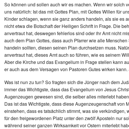
So können und sollen auch wir es machen. Wenn wir solch ve
uns natürlich: Ist das mit Gottes Plan, mit Gottes Willen für u
Kinder schlagen, wenn sie ganz anders handeln, als sie es au
nicht etwa die Botschaft der Heiligen Schrift in Frage. Die 
anvertraut hat, deswegen fehlerlos sind oder ihr Amt nicht m
auch dem Plan Gottes, dass auch Pfarrer wie alle Menschen S
handeln sollten, diesen seinen Plan durchsetzen muss. Natürl
anvertraut hat, dieses Amt auch so führen, wie es seinem Wil
Aber die Kirche und das Evangelium in Frage stellen kann au
er auch aus dem Versagen von Pastoren Gutes wirken kann. Ja,
Was ist nun zu tun? So fragten sich die Jünger nach dem Juda
immer das Wichtigste, dass das Evangelium von Jesus Christ
Augenzeugen gewesen sind, die selber alles miterlebt haben
Das ist das Wichtigste, dass diese Augenzeugenschaft von 
einstehen, dass es tatsächlich stimmt, was sie verkündigen
für den freigewordenen Platz unter den zwölf Aposteln nur so
während seiner ganzen Wirksamkeit vor Ostern miterlebt hab