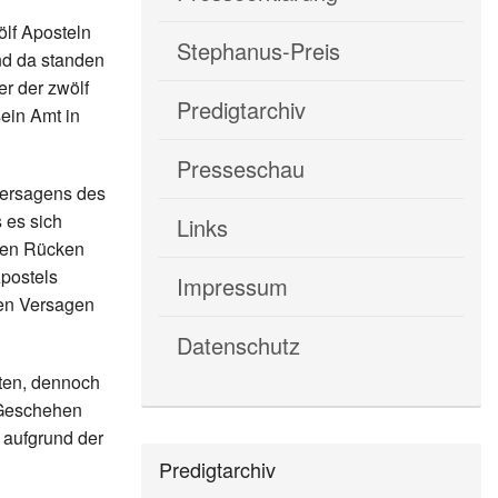
ölf Aposteln
Stephanus-Preis
nd da standen
r der zwölf
Predigtarchiv
sein Amt in
Presseschau
Versagens des
 es sich
Links
 den Rücken
postels
Impressum
gen Versagen
Datenschutz
tten, dennoch
s Geschehen
s aufgrund der
Predigtarchiv