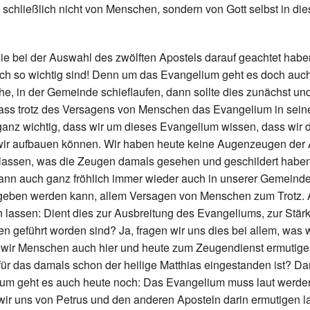
d schließlich nicht von Menschen, sondern von Gott selbst in di
ie bei der Auswahl des zwölften Apostels darauf geachtet habe
 noch so wichtig sind! Denn um das Evangelium geht es doch auc
he, in der Gemeinde schieflaufen, dann sollte dies zunächst un
 dass trotz des Versagens von Menschen das Evangelium in sei
 ganz wichtig, dass wir um dieses Evangelium wissen, dass wir
r wir aufbauen können. Wir haben heute keine Augenzeugen der
rlassen, was die Zeugen damals gesehen und geschildert haben
 dann auch ganz fröhlich immer wieder auch in unserer Gemeind
gegeben werden kann, allem Versagen von Menschen zum Trotz. 
n lassen: Dient dies zur Ausbreitung des Evangeliums, zur Stär
geführt worden sind? Ja, fragen wir uns dies bei allem, was wi
wir Menschen auch hier und heute zum Zeugendienst ermutig
für das damals schon der heilige Matthias eingestanden ist? D
rum geht es auch heute noch: Das Evangelium muss laut werde
wir uns von Petrus und den anderen Aposteln darin ermutigen l