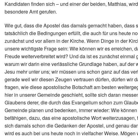
Kandidaten finden sich – und einer der beiden, Matthias, wir
besondere Amt gerufen.
Wie gut, dass die Apostel das damals gemacht haben, dass s
tatsächlich die Bedingungen erfüllt, die auch für uns heute
zunächst und vor allem in der Kirche. Wenn Dinge in der Kirc
unsere wichtigste Frage sein: Wie können wir es erreichen,
Freude weiterverbreitet wird? Und da ist es zunächst einmal
warum wir darin eine verlässliche Grundlage haben, auf de
Jesu mehr unter uns; wir müssen uns schon ganz auf das ve
gerade weil wir diesen Zeugen vertrauen dürfen, dürfen wir
fragen, wie diese apostolische Botschaft am besten weiter
hier in unserer Gemeinde geschieht, sollte sich daran messe
Glaubens derer, die durch das Evangelium schon zum Glauben 
Gemeinde planen und bedenken, immer wieder: Wie können 
befähigen, dazu, das eine apostolische Wort weiterzusagen, 
sich damals schon die Gedanken der Apostel, und genau da
wird es auch bei uns heute noch in vielfacher Weise. Mögen 