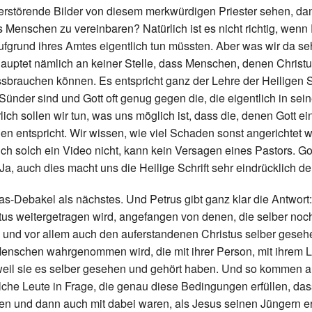
rstörende Bilder von diesem merkwürdigen Priester sehen, dan
ns Menschen zu vereinbaren? Natürlich ist es nicht richtig, wenn 
fgrund ihres Amtes eigentlich tun müssten. Aber was wir da seh
behauptet nämlich an keiner Stelle, dass Menschen, denen Christ
issbrauchen können. Es entspricht ganz der Lehre der Heiligen S
ünder sind und Gott oft genug gegen die, die eigentlich in sei
ich sollen wir tun, was uns möglich ist, dass die, denen Gott ei
len entspricht. Wir wissen, wie viel Schaden sonst angerichtet 
ch solch ein Video nicht, kann kein Versagen eines Pastors. Go
 auch dies macht uns die Heilige Schrift sehr eindrücklich deu
s-Debakel als nächstes. Und Petrus gibt ganz klar die Antwort:
us weitergetragen wird, angefangen von denen, die selber noc
 und vor allem auch den auferstandenen Christus selber geseh
Menschen wahrgenommen wird, die mit ihrer Person, mit ihrem 
, weil sie es selber gesehen und gehört haben. Und so kommen 
lche Leute in Frage, die genau diese Bedingungen erfüllen, das
en und dann auch mit dabei waren, als Jesus seinen Jüngern e