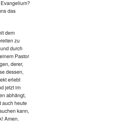
s Evangelium?
uns das
mit dem
reiten zu
t und durch
 einem Pastor
gen, derer,
sse dessen,
kt erlebt
d jetzt im
ten abhängt,
rt auch heute
rauchen kann,
nk! Amen.