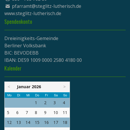
pfarramt@steglitz-lutherisch.de
www.
steglitz-lutherisch.de
Spendenkonto
Dreieinigkeits-Gemeinde
Berliner Volksbank
BIC: BEVODEBB
IBAN: DE59 1009 0000 2580 4180 00
Kalender
<
Januar 2026
>
Mo
Di
Mi
Do
Fr
Sa
So
1
2
3
4
5
6
7
8
9
10
11
12
13
14
15
16
17
18