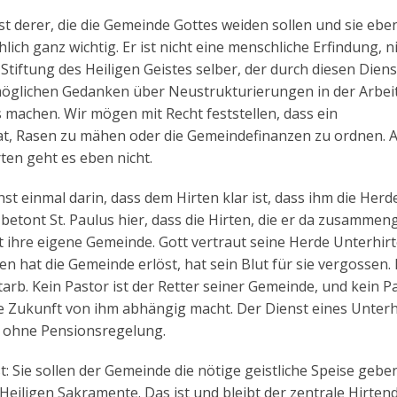
enst derer, die die Gemeinde Gottes weiden sollen und sie ebe
ächlich ganz wichtig. Er ist nicht eine menschliche Erfindung, n
Stiftung des Heiligen Geistes selber, der durch diesen Diens
 möglichen Gedanken über Neustrukturierungen in der Arbei
machen. Wir mögen mit Recht feststellen, dass ein
at, Rasen zu mähen oder die Gemeindefinanzen zu ordnen. 
ten geht es eben nicht.
 einmal darin, dass dem Hirten klar ist, dass ihm die Herde
 betont St. Paulus hier, dass die Hirten, die er da zusamme
t ihre eigene Gemeinde. Gott vertraut seine Herde Unterhirt
ten hat die Gemeinde erlöst, hat sein Blut für sie vergossen.
tarb. Kein Pastor ist der Retter seiner Gemeinde, und kein P
hre Zukunft von ihm abhängig macht. Der Dienst eines Unterhi
er ohne Pensionsregelung.
: Sie sollen der Gemeinde die nötige geistliche Speise gebe
Heiligen Sakramente. Das ist und bleibt der zentrale Hirtend