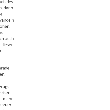
axis des
n, dann
me
rwandeln
rohen,
as
ich auch
 dieser
n
erade
en.
 Frage
weisen
ht mehr
etzten.