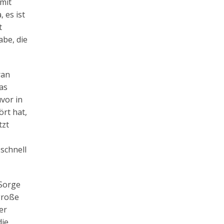
amit
 es ist
t
abe, die
ran
as
vor in
ört hat,
tzt
schnell
 Sorge
große
er
die