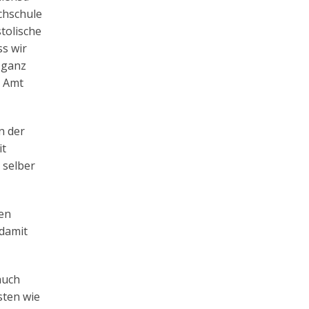
chschule
stolische
ss wir
 ganz
r Amt
n der
it
 selber
en
 damit
auch
sten wie