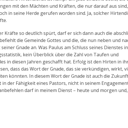
Ringen mit den Mächten und Kräften, die nur darauf aus sind,
ch in seine Herde gerufen worden sind. Ja, solcher Hirtend
fte.
r Kräfte so deutlich spürt, darf er sich dann auch die absch
befiehlt die Gemeinde Gottes und die, die nun neben und na
 seiner Gnade an. Was Paulus am Schluss seines Dienstes in
sstatistik, kein Überblick über die Zahl von Taufen und
s in diesen Jahren geschafft hat. Erfolg ist den Hirten in i
ssen, dass das Wort der Gnade, das sie verkündigen, wirkt, v
keiten könnten. In diesem Wort der Gnade ist auch die Zukunf
 in der Fähigkeit eines Pastors, nicht in seinem Engagement
 anbefehlen darf in meinem Dienst – heute und morgen und,