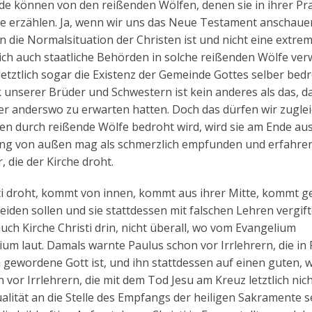
inde können von den reißenden Wölfen, denen sie in ihrer Pr
ge erzählen. Ja, wenn wir uns das Neue Testament anschaue
n die Normalsituation der Christen ist und nicht eine extre
ch auch staatliche Behörden in solche reißenden Wölfe ve
 letztlich sogar die Existenz der Gemeinde Gottes selber bed
 unserer Brüder und Schwestern ist kein anderes als das, d
der anderswo zu erwarten hatten. Doch das dürfen wir zugle
ßen durch reißende Wölfe bedroht wird, wird sie am Ende aus
ng von außen mag als schmerzlich empfunden und erfahre
, die der Kirche droht.
isti droht, kommt von innen, kommt aus ihrer Mitte, kommt g
eiden sollen und sie stattdessen mit falschen Lehren vergift
 auch Kirche Christi drin, nicht überall, wo vom Evangelium
ium laut. Damals warnte Paulus schon vor Irrlehrern, die in
ch gewordene Gott ist, und ihn stattdessen auf einen guten, 
vor Irrlehrern, die mit dem Tod Jesu am Kreuz letztlich nic
alität an die Stelle des Empfangs der heiligen Sakramente s