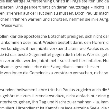
ie leibhaftige Auferstehung Christi in Frage stellten und d
zierten. Und geändert hat sich daran heutzutage – nichts. Ja,
en Irrlehren auf der Hut sein zu müssen. Doch Paulus mach
solchen Irrlehren warnen und schützen, nehmen sie ihre Aufg
n Weise wahr.
llen klar die apostolische Botschaft predigen, sich nicht da
rn ankommen oder nicht. Weiden besteht darin, den Hörern d
verkündigen, ihnen nichts vorzuenthalten, wie Paulus es zu
ie ist das beste Gegenmittel gegen die Irrlehre. Wer sie geh
n verbreitet werden, nicht mehr so schnell hereinfallen. Nu
 heilsame, gesunde Lehre des Evangeliums immer besser
e von innen die Gemeinde zu zerstören versuchen, nicht so 
sunden, heilsamen Lehre tritt bei Paulus zugleich auch die
s gehört mit zum Hirtendienst dazu, nicht einfach nur eine 
interherzugehen, ihn Tag und Nacht zu ermahnen – ja, imm
muliert. Hirtendienst ist Kampf um jede einzelne Seele, die 