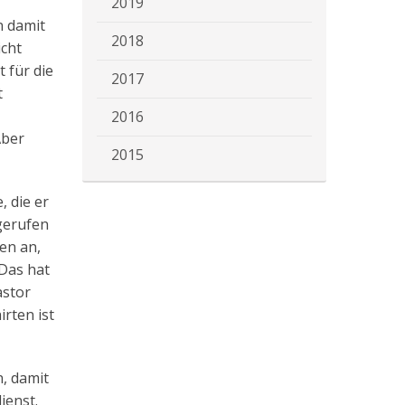
2019
n damit
2018
icht
t für die
2017
t
2016
Aber
2015
, die er
ngerufen
en an,
 Das hat
astor
rten ist
n, damit
ienst.