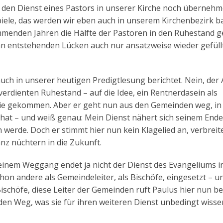
den Dienst eines Pastors in unserer Kirche noch übernehme
iele, das werden wir eben auch in unserem Kirchenbezirk b
menden Jahren die Hälfte der Pastoren in den Ruhestand 
ann entstehenden Lücken auch nur ansatzweise wieder gefüll
auch in unserer heutigen Predigtlesung berichtet. Nein, der
lverdienten Ruhestand – auf die Idee, ein Rentnerdasein als
nie gekommen. Aber er geht nun aus den Gemeinden weg, in
 hat – und weiß genau: Mein Dienst nähert sich seinem Ende,
n werde. Doch er stimmt hier nun kein Klagelied an, verbreit
nz nüchtern in die Zukunft.
seinem Weggang endet ja nicht der Dienst des Evangeliums i
chon andere als Gemeindeleiter, als Bischöfe, eingesetzt – u
Bischöfe, diese Leiter der Gemeinden ruft Paulus hier nun be
en Weg, was sie für ihren weiteren Dienst unbedingt wisse