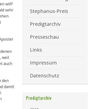
n will?
ald sehr
Stephanus-Preis
gehen
t
Predigtarchiv
Presseschau
 Apostel
Links
 denen
 weil
Impressum
et auch
Datenschutz
n den
nd damit
i
Predigtarchiv
n