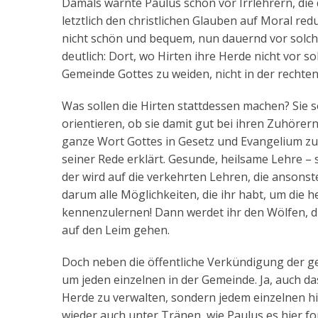
Damals warnte Paulus schon vor Irrlehrern, die d
letztlich den christlichen Glauben auf Moral redu
nicht schön und bequem, nun dauernd vor solch
deutlich: Dort, wo Hirten ihre Herde nicht vor 
Gemeinde Gottes zu weiden, nicht in der rechte
Was sollen die Hirten stattdessen machen? Sie so
orientieren, ob sie damit gut bei ihren Zuhöre
ganze Wort Gottes in Gesetz und Evangelium zu 
seiner Rede erklärt. Gesunde, heilsame Lehre – s
der wird auf die verkehrten Lehren, die ansonste
darum alle Möglichkeiten, die ihr habt, um die
kennenzulernen! Dann werdet ihr den Wölfen, di
auf den Leim gehen.
Doch neben die öffentliche Verkündigung der ge
um jeden einzelnen in der Gemeinde. Ja, auch da
Herde zu verwalten, sondern jedem einzelnen h
wieder auch unter Tränen, wie Paulus es hier for