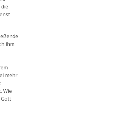
 die
ienst
ließende
ch ihm
hrem
iel mehr
t
. Wie
 Gott