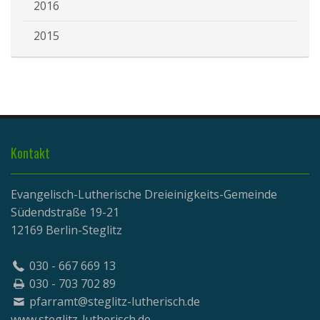
2016
2015
Kontakt
Evangelisch-Lutherische Dreieinigkeits-Gemeinde
Südendstraße 19-21
12169 Berlin-Steglitz
030 - 667 669 13
030 - 703 702 89
pfarramt@steglitz-lutherisch.de
www.
steglitz-lutherisch.de