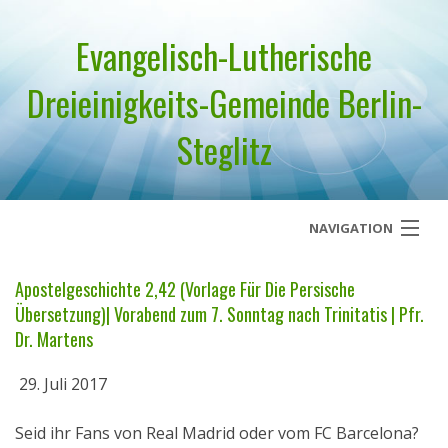
Evangelisch-Lutherische
Dreieinigkeits-Gemeinde Berlin-
Steglitz
NAVIGATION
Startseite
Apostelgeschichte 2,42 (Vorlage Für Die Persische
Übersetzung)| Vorabend zum 7. Sonntag nach Trinitatis | Pfr.
Über uns
Dr. Martens
Geistliches Wort
29. Juli 2017
Termine
Seid ihr Fans von Real Madrid oder vom FC Barcelona?