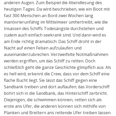
anderen Augen. Zum Beispiel die Abendlesung des
Aktuelles
heutigen Tages. Da wird beschrieben, wie ein Boot mit
fast 300 Menschen an Bord zwei Wochen lang
Kontakt
manövrierunfähig im Mittelmeer umhertreibt, wie die
English
Insassen des Schiffs Todesängste durchstehen und
zudem auch einfach seekrank sind. Und dann wird es
am Ende richtig dramatisch: Das Schiff droht in der
Nacht auf einen Felsen aufzulaufen und
auseinanderzubrechen. Verzweifelte Notmaßnahmen
werden ergriffen, um das Schiff zu retten. Doch
schließlich geht die ganze Geschichte glimpflich aus: Als
es hell wird, erkennt die Crew, dass vor dem Schiff eine
flache Bucht liegt. Sie lässt das Schiff gegen eine
Sandbank treiben und dort auflaufen; das Vorderschiff
bohrt sich in die Sandbank, das Hinterschiff zerbricht.
Diejenigen, die schwimmen können, retten sich als
erste ans Ufer, die anderen können sich mithilfe von
Planken und Brettern ans rettende Ufer treiben lassen.