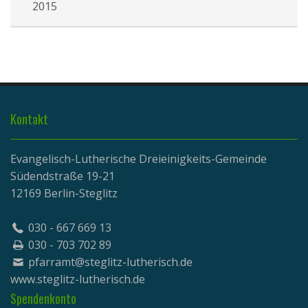
2015
Kontakt
Evangelisch-Lutherische Dreieinigkeits-Gemeinde
Südendstraße 19-21
12169 Berlin-Steglitz
030 - 667 669 13
030 - 703 702 89
pfarramt@steglitz-lutherisch.de
www.
steglitz-lutherisch.de
Spendenkonto