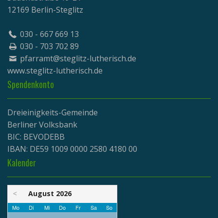
12169 Berlin-Steglitz
030 - 667 669 13
030 - 703 702 89
pfarramt@steglitz-lutherisch.de
www.
steglitz-lutherisch.de
Spendenkonto
Dreieinigkeits-Gemeinde
Berliner Volksbank
BIC: BEVODEBB
IBAN: DE59 1009 0000 2580 4180 00
Kalender
<
August 2026
Mo
Di
Mi
Do
Fr
Sa
So