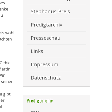
ses
henke
Stephanus-Preis
zu
Predigtarchiv
nis wohl
Presseschau
achten
Links
 Gebiet
Impressum
Martin
Wir
Datenschutz
 seinen
n
m gibt
Predigtarchiv
 er
l