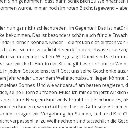
n den Sinn gekommen, dass dann schließlich zu Weihnachten
 kommen würde, immer noch im roten Bischofsgewand – aber
er nun gar nicht schlechtreden. Im Gegenteil: Das ist natürl
ke bekommen. Das ist besonders schön auch für die Erwac
indern lernen können. Kinder – die freuen sich einfach von
ach, dass sie nun verpflichtet sein könnten, etwas zurückzu
llen sie unbedingt haben. Wie gesagt: Damit sind sie für un
ssen wir doch: Hier in der Kirche gibt es nicht nur zu Wei
 In jedem Gottesdienst teilt Gott uns seine Geschenke aus, 
iesem Jahr wieder unter dem Weihnachtsbaum liegen könnte: 
ut seines Sohnes. Und wie wir darauf am besten reagieren, 
dee, seine Eltern zu fragen: Muss ich mir denn jetzt wirklich
rzichten? Nein, ein Kind weiß: Es gibt nichts Schöneres, al
von den Kindern, wenn Gott uns hier im Gottesdienst immer
 sondern sagen wir: Vergebung der Sünden, Leib und Blut Chr
h nicht verpassen! Ja, zu Weihnachten sind tatsächlich die Ge