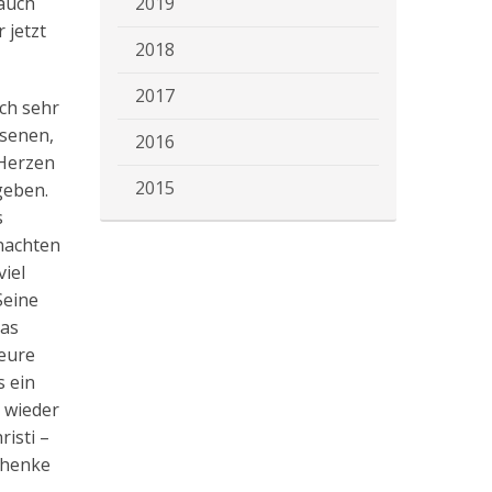
 auch
2019
 jetzt
2018
2017
ich sehr
hsenen,
2016
 Herzen
2015
geben.
s
hnachten
viel
Seine
das
 eure
s ein
 wieder
isti –
schenke