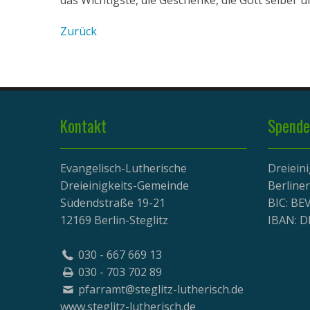
das Wichtigste, die Geschenke, die Gott selber u
Zurück
Kontakt
Spende
Evangelisch-Lutherische
Dreiein
Dreieinigkeits-Gemeinde
Berline
Südendstraße 19-21
BIC: B
12169 Berlin-Steglitz
IBAN: D
030 - 667 669 13
030 - 703 702 89
pfarramt@steglitz-lutherisch.de
www.
steglitz-lutherisch.de