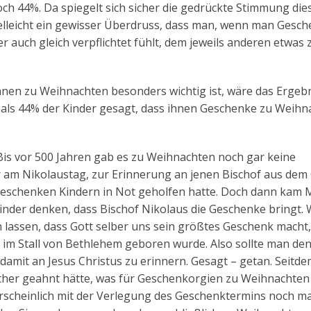
noch 44%. Da spiegelt sich sicher die gedrückte Stimmung die
lleicht ein gewisser Überdruss, dass man, wenn man Gesc
auch gleich verpflichtet fühlt, dem jeweils anderen etwas 
hnen zu Weihnachten besonders wichtig ist, wäre das Ergeb
 als 44% der Kinder gesagt, dass ihnen Geschenke zu Weihn
 Bis vor 500 Jahren gab es zu Weihnachten noch gar keine
r am Nikolaustag, zur Erinnerung an jenen Bischof aus dem
 Geschenken Kindern in Not geholfen hatte. Doch dann kam 
 Kinder denken, dass Bischof Nikolaus die Geschenke bringt. 
lassen, dass Gott selber uns sein größtes Geschenk macht,
nd im Stall von Bethlehem geboren wurde. Also sollte man de
mit an Jesus Christus zu erinnern. Gesagt – getan. Seitde
her geahnt hätte, was für Geschenkorgien zu Weihnachten
ahrscheinlich mit der Verlegung des Geschenktermins noch ma