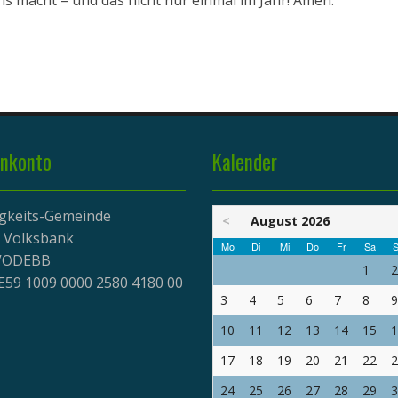
ns macht – und das nicht nur einmal im Jahr! Amen.
nkonto
Kalender
igkeits-Gemeinde
<
August 2026
r Volksbank
Mo
Di
Mi
Do
Fr
Sa
S
EVODEBB
1
2
E59 1009 0000 2580 4180 00
3
4
5
6
7
8
9
10
11
12
13
14
15
1
17
18
19
20
21
22
2
24
25
26
27
28
29
3