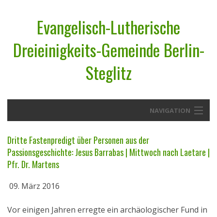
Evangelisch-Lutherische
Dreieinigkeits-Gemeinde Berlin-
Steglitz
NAVIGATION
Startseite
Dritte Fastenpredigt über Personen aus der
Passionsgeschichte: Jesus Barrabas | Mittwoch nach Laetare |
Über uns
Pfr. Dr. Martens
Geistliches Wort
09. März 2016
Termine
Vor einigen Jahren erregte ein archäologischer Fund in
Aktuelles