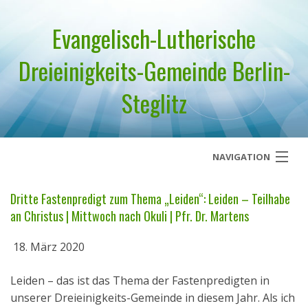
Evangelisch-Lutherische
Dreieinigkeits-Gemeinde Berlin-
Steglitz
NAVIGATION
Startseite
Dritte Fastenpredigt zum Thema „Leiden“: Leiden – Teilhabe
an Christus | Mittwoch nach Okuli | Pfr. Dr. Martens
Über uns
18. März 2020
Geistliches Wort
Leiden – das ist das Thema der Fastenpredigten in
Termine
unserer Dreieinigkeits-Gemeinde in diesem Jahr. Als ich