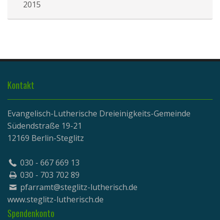
2015
Kontakt
Evangelisch-Lutherische Dreieinigkeits-Gemeinde
Südendstraße 19-21
12169 Berlin-Steglitz
030 - 667 669 13
030 - 703 702 89
pfarramt@steglitz-lutherisch.de
www.
steglitz-lutherisch.de
Spendenkonto