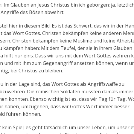
 Im Glauben an Jesus Christus bin ich geborgen; ja, letztlich
e Angriffe des Bösen abwehrt.
el hier in diesem Bild: Es ist das Schwert, das wir in der Ha
ist das Wort Gottes. Christen bekämpfen keine anderen Men
ssern. Christen bekämpfen keine Muslime und keine Atheiste
 zu kämpfen haben: Mit dem Teufel, der sie in ihrem Glaube
 hilft nur eins: Dass wir uns mit dem Wort Gottes wehren 
en und mit ihm zum Gegenangriff ansetzen können, wenn un
htig, bei Christus zu bleiben.
zu in der Lage sind, das Wort Gottes als Angriffswaffe zu
 abzuwehren. Die römischen Soldaten mussten damals immer
hen konnten. Ebenso wichtig ist es, dass wir Tag für Tag, W
 wir haben, umzugehen, dass wir Gottes Wort immer besser
eld führen können.
 kein Spiel; es geht tatsächlich um unser Leben, um unser 