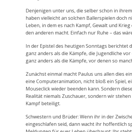
Denjenigen unter uns, die selber schon in ihre
haben vielleicht an solchen Ballerspielen doch 
Leben, in dem es nach Kampf, Gewalt und Krieg 
den anderen macht. Einfach nur Ruhe – das wär
In der Epistel des heutigen Sonntags berichtet 
ganz anders als die Kämpfe, die Jugendliche vo
ganz anders als die Kämpfe, vor denen so manch
Zunächst einmal macht Paulus uns allen dies eine
eine Computeranimation, nicht bloß ein Spiel, e
Mouseclick wieder beenden kann. Sondern dieser 
Realität niemals Zuschauer, sondern wir stehen
Kampf beteiligt.
Schwestern und Brüder: Wenn ihr in der Zwische
eingeschlafen seid, dann wacht ihr hoffentlich sp
Meldungen für euer Leben überhaupt: Ihr steht m