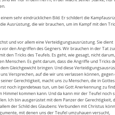
en.
einem sehr eindrücklichen Bild. Er schildert die Kampfausr
 die Ausrüstung, die wir brauchen, um im Kampf mit den Tri
ächst und vor allem eine Verteidigungsausrüstung. Sie dient
 vor den Angriffen des Gegners. Wir brauchen in der Tat z
it den Tricks des Teufels. Es geht, wie gesagt, nicht darum
n Menschen. Es geht darum, dass die Angriffe und Tricks d
us dem Gleichgewicht bringen. Und diese Verteidigungsausrü
bt uns Versprechen, auf die wir uns verlassen können, gegen 
 seiner Gerechtigkeit, macht uns zu Menschen, die in Gotte
 erst noch irgendetwas tun, um bei Gott Anerkennung zu fin
 den Himmel kommen kann. Und da kann mir der Teufel noch s
en. Ich bin ausgerüstet mit dem Panzer der Gerechtigkeit, d
 allem der Schild des Glaubens: Verbunden mit Christus kön
 Argumente, mit denen uns der Teufel umzuhauen versucht,