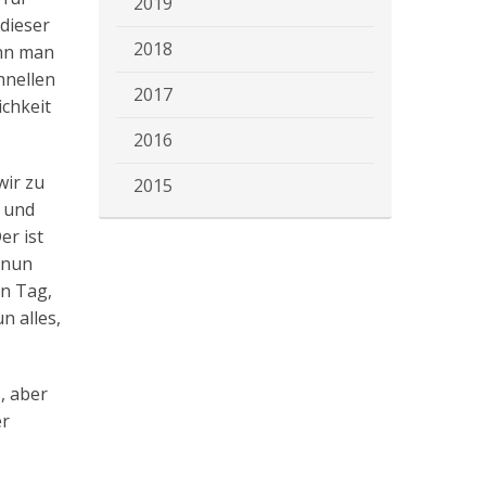
2019
 dieser
2018
ann man
hnellen
2017
ichkeit
2016
wir zu
2015
n und
er ist
 nun
in Tag,
n alles,
, aber
er