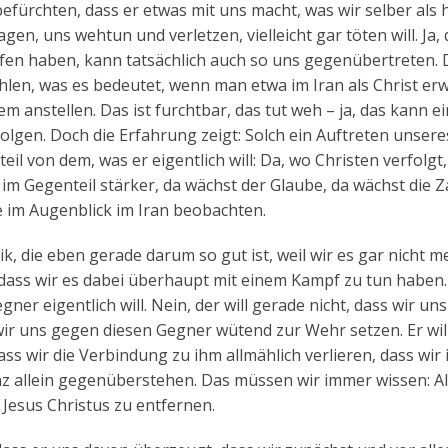
ürchten, dass er etwas mit uns macht, was wir selber als 
, uns wehtun und verletzen, vielleicht gar töten will. Ja, 
fen haben, kann tatsächlich auch so uns gegenübertreten. 
len, was es bedeutet, wenn man etwa im Iran als Christ erw
em anstellen. Das ist furchtbar, das tut weh – ja, das kann e
olgen. Doch die Erfahrung zeigt: Solch ein Auftreten unsere
il von dem, was er eigentlich will: Da, wo Christen verfolgt,
m Gegenteil stärker, da wächst der Glaube, da wächst die Z
e im Augenblick im Iran beobachten.
k, die eben gerade darum so gut ist, weil wir es gar nicht m
 dass wir es dabei überhaupt mit einem Kampf zu tun haben.
r eigentlich will. Nein, der will gerade nicht, dass wir uns
s wir uns gegen diesen Gegner wütend zur Wehr setzen. Er wil
dass wir die Verbindung zu ihm allmählich verlieren, dass wir
z allein gegenüberstehen. Das müssen wir immer wissen: Al
 Jesus Christus zu entfernen.