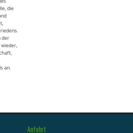
mes
le, die
and
t,
riedens.
h der
 wieder,
chaft,
s an.
Anfahrt