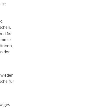
 ist
nd
schen,
n. Die
n immer
können,
s der
 wieder
oche für
ewiges