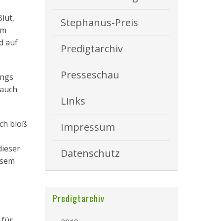
lut,
Stephanus-Preis
em
d auf
Predigtarchiv
Presseschau
ings
 auch
Links
ach bloß
Impressum
dieser
Datenschutz
esem
Predigtarchiv
 für