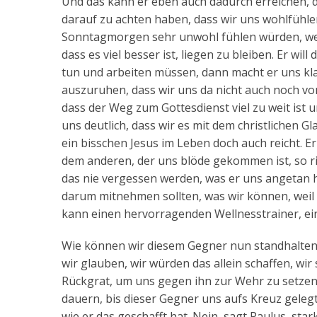
Und das kann er eben auch dadurch erreichen, d
darauf zu achten haben, dass wir uns wohlfühle
Sonntagmorgen sehr unwohl fühlen würden, wenn
dass es viel besser ist, liegen zu bleiben. Er wi
tun und arbeiten müssen, dann macht er uns kl
auszuruhen, dass wir uns da nicht auch noch von
dass der Weg zum Gottesdienst viel zu weit ist 
uns deutlich, dass wir es mit dem christlichen Gl
ein bisschen Jesus im Leben doch auch reicht. E
dem anderen, der uns blöde gekommen ist, so ri
das nie vergessen werden, was er uns angetan h
darum mitnehmen sollten, was wir können, weil e
kann einen hervorragenden Wellnesstrainer, e
Wie können wir diesem Gegner nun standhalten?
wir glauben, wir würden das allein schaffen, wi
Rückgrat, um uns gegen ihn zur Wehr zu setzen
dauern, bis dieser Gegner uns aufs Kreuz gelegt
wie er das geschafft hat. Nein, sagt Paulus, sta