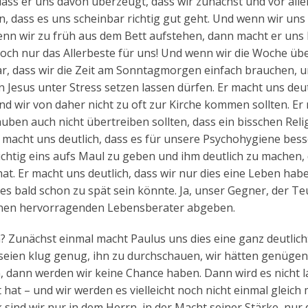
ass er uns davon überzeugt, dass wir zunächst und vor all
n, dass es uns scheinbar richtig gut geht. Und wenn wir uns
 wir zu früh aus dem Bett aufstehen, dann macht er uns k
ll doch nur das Allerbeste für uns! Und wenn wir die Woche übe
ar, dass wir die Zeit am Sonntagmorgen einfach brauchen, 
 Jesus unter Stress setzen lassen dürfen. Er macht uns deut
und wir von daher nicht zu oft zur Kirche kommen sollten. Er
auben auch nicht übertreiben sollten, dass ein bisschen Relig
r macht uns deutlich, dass es für unsere Psychohygiene besse
chtig eins aufs Maul zu geben und ihm deutlich zu machen, 
at. Er macht uns deutlich, dass wir nur dies eine Leben hab
s bald schon zu spät sein könnte. Ja, unser Gegner, der Teu
inen hervorragenden Lebensberater abgeben.
 Zunächst einmal macht Paulus uns dies eine ganz deutlic
r seien klug genug, ihn zu durchschauen, wir hätten genüge
, dann werden wir keine Chance haben. Dann wird es nicht 
 hat – und wir werden es vielleicht noch nicht einmal gleich
rk sind wir nur in dem Herrn, in der Macht seiner Stärke, nur