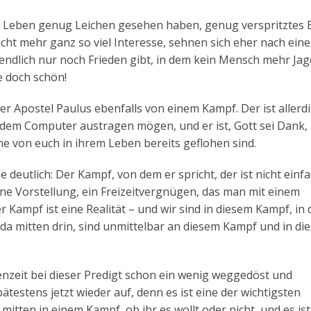
m Leben genug Leichen gesehen haben, genug verspritztes B
nicht mehr ganz so viel Interesse, sehnen sich eher nach ein
endlich nur noch Frieden gibt, in dem kein Mensch mehr Jag
e doch schön!
der Apostel Paulus ebenfalls von einem Kampf. Der ist allerd
r dem Computer austragen mögen, und er ist, Gott sei Dank,
e von euch in ihrem Leben bereits geflohen sind.
 deutlich: Der Kampf, von dem er spricht, der ist nicht einf
ine Vorstellung, ein Freizeitvergnügen, das man mit einem
Kampf ist eine Realität – und wir sind in diesem Kampf, in 
 da mitten drin, sind unmittelbar an diesem Kampf und in di
nzeit bei dieser Predigt schon ein wenig weggedöst und
ätestens jetzt wieder auf, denn es ist eine der wichtigsten
itten in einem Kampf, ob ihr es wollt oder nicht, und es ist