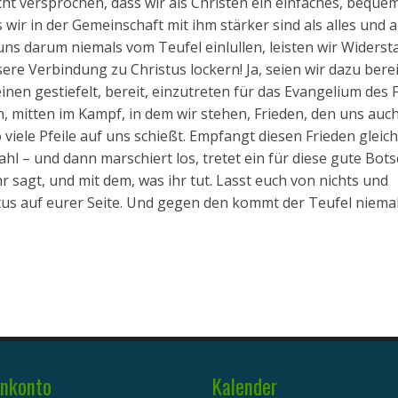
icht versprochen, dass wir als Christen ein einfaches, beque
ir in der Gemeinschaft mit ihm stärker sind als alles und al
uns darum niemals vom Teufel einlullen, leisten wir Widerst
re Verbindung zu Christus lockern! Ja, seien wir dazu berei
en gestiefelt, bereit, einzutreten für das Evangelium des F
n, mitten im Kampf, in dem wir stehen, Frieden, den uns auc
iele Pfeile auf uns schießt. Empfangt diesen Frieden gleich
hl – und dann marschiert los, tretet ein für diese gute Bots
r sagt, und mit dem, was ihr tut. Lasst euch von nichts und
us auf eurer Seite. Und gegen den kommt der Teufel niemal
nkonto
Kalender