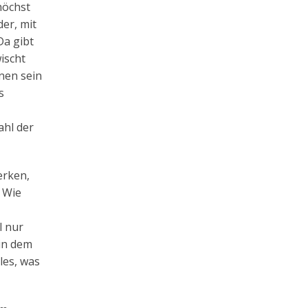
höchst
der, mit
Da gibt
ischt
inen sein
s
ahl der
erken,
 Wie
l nur
 in dem
les, was