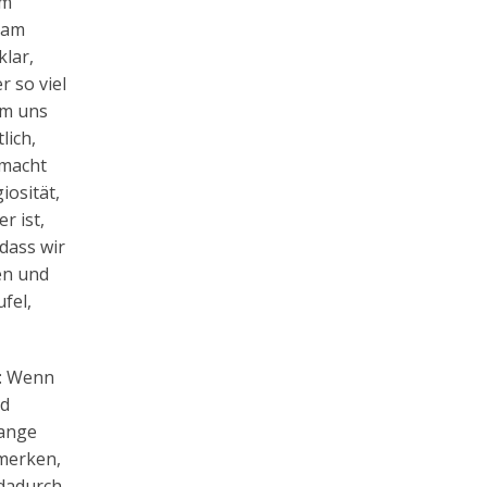
em
 am
lar,
r so viel
um uns
lich,
 macht
iosität,
r ist,
dass wir
en und
fel,
h: Wenn
nd
lange
 merken,
 dadurch,