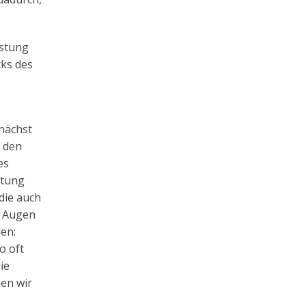
üstung
cks des
unächst
, den
es
stung
die auch
s Augen
den:
o oft
ie
nen wir