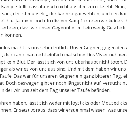
Kampf stellt, dass ihr euch nicht aus ihm zurückzieht. Nein,
ltsam, der ist mühselig, der kann sogar wehtun, und den k
öchte. Ja, mehr noch: In diesem Kampf können wir keine sc
 rechnen, dass wir unser Gegenüber mit ein wenig Geschickl
sen können.
aulus macht es uns sehr deutlich: Unser Gegner, gegen den 
ut, den kann man nicht einfach mal schnell ins Visier nehme
pt kein Blut. Der lässt sich von uns überhaupt nicht töten. D
tiger als wir es von uns aus sind. Und mit dem haben wir uns
Taufe. Das war für unseren Gegner ein ganz bitterer Tag, e
at. Doch deswegen gibt er noch längst nicht auf, versucht nu
in der wir uns seit dem Tag unserer Taufe befinden.
hren haben, lässt sich weder mit Joysticks oder Mouseclicks
en. Er setzt voraus, dass wir erst einmal wissen, was uns