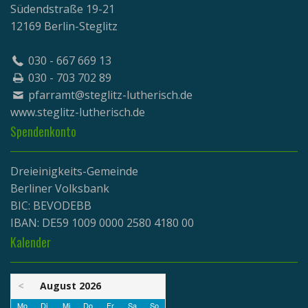
Südendstraße 19-21
12169 Berlin-Steglitz
030 - 667 669 13
030 - 703 702 89
pfarramt@steglitz-lutherisch.de
www.
steglitz-lutherisch.de
Spendenkonto
Dreieinigkeits-Gemeinde
Berliner Volksbank
BIC: BEVODEBB
IBAN: DE59 1009 0000 2580 4180 00
Kalender
<
August 2026
Mo
Di
Mi
Do
Fr
Sa
So