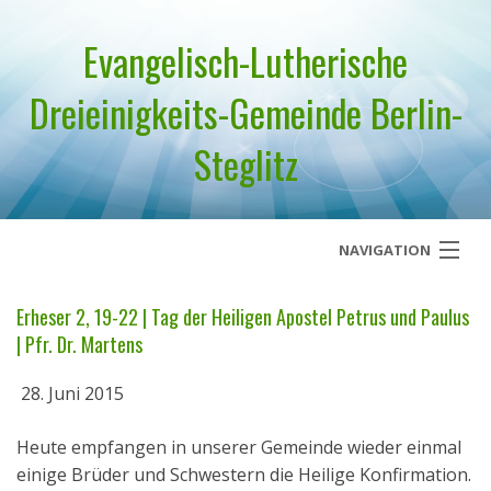
Evangelisch-Lutherische
Dreieinigkeits-Gemeinde Berlin-
Steglitz
NAVIGATION
Startseite
Erheser 2, 19-22 | Tag der Heiligen Apostel Petrus und Paulus
| Pfr. Dr. Martens
Über uns
28. Juni 2015
Geistliches Wort
Heute empfangen in unserer Gemeinde wieder einmal
Termine
einige Brüder und Schwestern die Heilige Konfirmation.