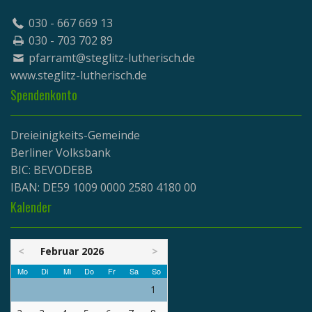
030 - 667 669 13
030 - 703 702 89
pfarramt@steglitz-lutherisch.de
www.
steglitz-lutherisch.de
Spendenkonto
Dreieinigkeits-Gemeinde
Berliner Volksbank
BIC: BEVODEBB
IBAN: DE59 1009 0000 2580 4180 00
Kalender
<
Februar 2026
>
Mo
Di
Mi
Do
Fr
Sa
So
1