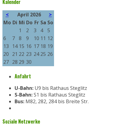
Kalender
<
April 2026
>
Mo
Di
Mi
Do
Fr
Sa
So
1
2
3
4
5
6
7
8
9
10
11
12
13
14
15
16
17
18
19
20
21
22
23
24
25
26
27
28
29
30
Anfahrt
U-Bahn:
U9 bis Rathaus Steglitz
S-Bahn:
S1 bis Rathaus Steglitz
Bus:
M82, 282, 284 bis Breite Str.
Soziale Netzwerke