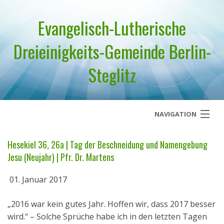
Evangelisch-Lutherische
Dreieinigkeits-Gemeinde Berlin-
Steglitz
NAVIGATION
Startseite
Hesekiel 36, 26a | Tag der Beschneidung und Namengebung
Jesu (Neujahr) | Pfr. Dr. Martens
Über uns
01. Januar 2017
Geistliches Wort
„2016 war kein gutes Jahr. Hoffen wir, dass 2017 besser
Termine
wird.“ – Solche Sprüche habe ich in den letzten Tagen