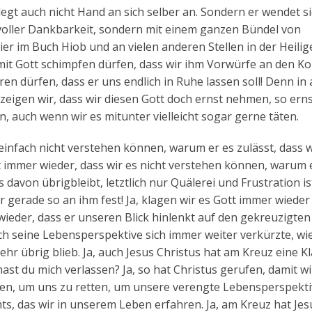
egt auch nicht Hand an sich selber an. Sondern er wendet s
t voller Dankbarkeit, sondern mit einem ganzen Bündel von
ier im Buch Hiob und an vielen anderen Stellen in der Heilig
 mit Gott schimpfen dürfen, dass wir ihm Vorwürfe an den Ko
en dürfen, dass er uns endlich in Ruhe lassen soll! Denn in 
zeigen wir, dass wir diesen Gott doch ernst nehmen, so ern
 auch wenn wir es mitunter vielleicht sogar gerne täten.
 einfach nicht verstehen können, warum er es zulässt, dass w
 immer wieder, dass wir es nicht verstehen können, warum 
davon übrigbleibt, letztlich nur Quälerei und Frustration is
r gerade so an ihm fest! Ja, klagen wir es Gott immer wieder
ieder, dass er unseren Blick hinlenkt auf den gekreuzigten
ch seine Lebensperspektive sich immer weiter verkürzte, wi
hr übrig blieb. Ja, auch Jesus Christus hat am Kreuz eine K
st du mich verlassen? Ja, so hat Christus gerufen, damit wi
ufen, um uns zu retten, um unsere verengte Lebensperspekt
hts, das wir in unserem Leben erfahren. Ja, am Kreuz hat Jes