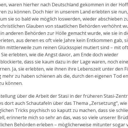
geben, waren hierher nach Deutschland gekommen in der Hof
eren zu können. Doch hier in unserem Land erlebten sie nun,
 um sie so bald wie möglich loswerden, wieder abschieben z
christlichen Glauben von staatlichen Behörden verhöhnt wu
 in anderen Behörden zur Hölle gemacht wurde, wie sie in di
eten, aus denen es oft viele Jahre kein Entkommen gab, s
in mittlerweile zum reinen Glücksspiel mutiert sind – mit of
. Sie erlebten, wie die Angst davor, am Ende doch wieder
blockierte, dass sie kaum dazu in der Lage waren, noch ein
nen. Ja, sie erlebten, wie ihnen ihre Lebenszeit unter den F
 mehr zu haben schienen als die, durch den eigenen Tod en
zu können.
tellung über die Arbeit der Stasi in der früheren Stasi-Zentr
es dort auch Schautafeln über das Thema „Zersetzung“, wie
lichen Tricks psychisch so kaputt zu machen, dass sie schlie
l, erinnerte mich so sehr an das, was so viele unserer Brü
tlichen Behörden erleben – möglicherweise mitunter sogar 