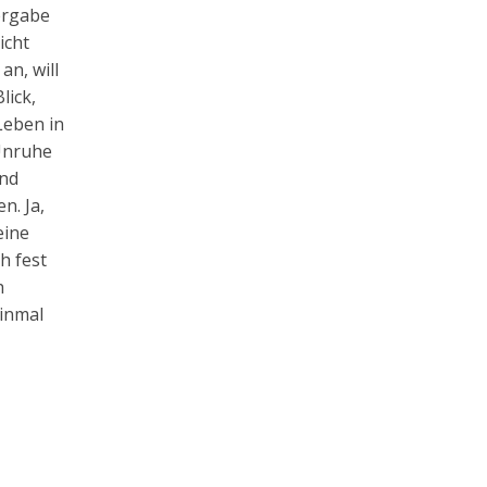
ergabe
icht
an, will
lick,
Leben in
 Unruhe
und
n. Ja,
eine
h fest
h
einmal