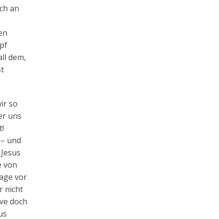
ich an
en
pf
all dem,
st
ir so
er uns
t!
 – und
 Jesus
e von
lage vor
r nicht
ive doch
us