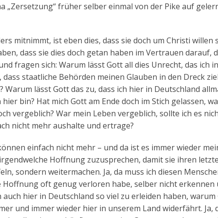
 „Zersetzung“ früher selber einmal von der Pike auf geler
mitnimmt, ist eben dies, dass sie doch um Christi willen s
ben, dass sie dies doch getan haben im Vertrauen darauf, d
 und fragen sich: Warum lässt Gott all dies Unrecht, das ich i
, dass staatliche Behörden meinen Glauben in den Dreck zi
? Warum lässt Gott das zu, dass ich hier in Deutschland allm
 hier bin? Hat mich Gott am Ende doch im Stich gelassen, war
och vergeblich? War mein Leben vergeblich, sollte ich es nic
fach nicht mehr aushalte und ertrage?
nnen einfach nicht mehr – und da ist es immer wieder mei
n irgendwelche Hoffnung zuzusprechen, damit sie ihren letzt
feln, sondern weitermachen. Ja, da muss ich diesen Mensch
e Hoffnung oft genug verloren habe, selber nicht erkennen
auch hier in Deutschland so viel zu erleiden haben, warum
mmer und immer wieder hier in unserem Land widerfährt. Ja,