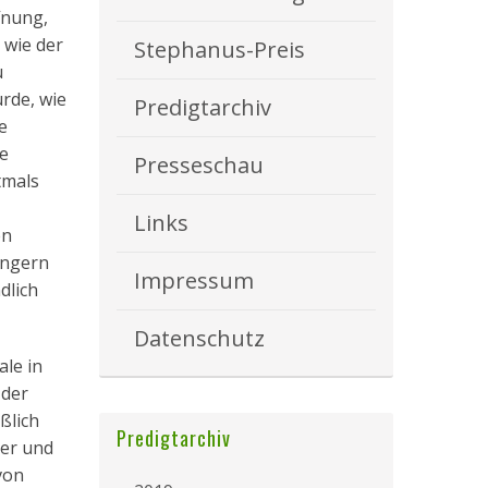
fnung,
 wie der
Stephanus-Preis
u
rde, wie
Predigtarchiv
e
ie
Presseschau
tmals
Links
en
ingern
Impressum
dlich
Datenschutz
ale in
 der
ßlich
Predigtarchiv
der und
von