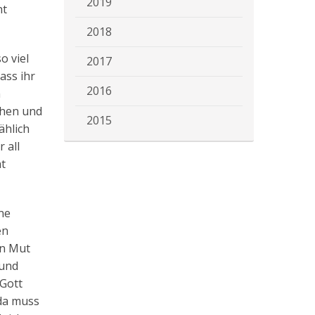
2019
nt
2018
o viel
2017
ass ihr
2016
n
ehen und
2015
ählich
 all
ht
ne
en
en Mut
 und
 Gott
 da muss