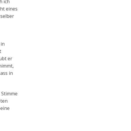
h ich
ht eines
 selber
 in
t
ubt er
gnimmt,
ass in
e Stimme
sten
seine