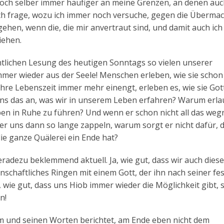
h selber immer häufiger an meine Grenzen, an denen auc
h frage, wozu ich immer noch versuche, gegen die Übermac
ehen, wenn die, die mir anvertraut sind, und damit auch ich
iehen.
entlichen Lesung des heutigen Sonntags so vielen unserer
mmer wieder aus der Seele! Menschen erleben, wie sie schon
 ihre Lebenszeit immer mehr einengt, erleben es, wie sie Got
uns das an, was wir in unserem Leben erfahren? Warum erla
ben in Ruhe zu führen? Und wenn er schon nicht all das we
er uns dann so lange zappeln, warum sorgt er nicht dafür, d
ie ganze Quälerei ein Ende hat?
geradezu beklemmend aktuell. Ja, wie gut, dass wir auch dies
denschaftliches Ringen mit einem Gott, der ihn nach seiner fe
 wie gut, dass uns Hiob immer wieder die Möglichkeit gibt, 
n!
hm und seinen Worten berichtet, am Ende eben nicht dem