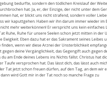
ergebung bedurfte, sondern den tödlichen Kreislauf der Weit
rchbrochen hat. Ja, er, der Einzige, der nicht unter dem Ger
mmen hat, er blickt uns nicht strafend, sondern voller Liebe 
dass wir kaputtgehen. Haben wir ihn darum immer wieder im B
icht mehr weiterkönnen! Er verspricht uns kein einfaches 
 Tat Ruhe, Ruhe für unsere Seelen schon jetzt mitten in der
le Ewigkeit. Eben dazu hat er das Sakrament seines Leibes 
he finden, wenn wir diese Arznei der Unsterblichkeit empfange
 gegen deine Vergänglichkeit, das Gegengift auch gegen d
du am Ende deines Lebens ins Nichts fällst. Christus hat dic
ner Taufe versprochen hat. Das lässt dich, das lässt auch mic
der Tat jetzt schon freuen dürfen, auf den Tag, an dem wir 
dann wird Gott mir in der Tat noch so manche Frage zu