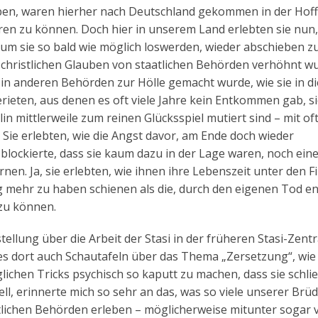
geben, waren hierher nach Deutschland gekommen in der Hof
eren zu können. Doch hier in unserem Land erlebten sie nun,
 um sie so bald wie möglich loswerden, wieder abschieben z
christlichen Glauben von staatlichen Behörden verhöhnt wu
 in anderen Behörden zur Hölle gemacht wurde, wie sie in di
eten, aus denen es oft viele Jahre kein Entkommen gab, s
in mittlerweile zum reinen Glücksspiel mutiert sind – mit of
. Sie erlebten, wie die Angst davor, am Ende doch wieder
blockierte, dass sie kaum dazu in der Lage waren, noch ein
nen. Ja, sie erlebten, wie ihnen ihre Lebenszeit unter den F
 mehr zu haben schienen als die, durch den eigenen Tod en
zu können.
tellung über die Arbeit der Stasi in der früheren Stasi-Zentr
es dort auch Schautafeln über das Thema „Zersetzung“, wie
lichen Tricks psychisch so kaputt zu machen, dass sie schlie
l, erinnerte mich so sehr an das, was so viele unserer Brü
tlichen Behörden erleben – möglicherweise mitunter sogar 