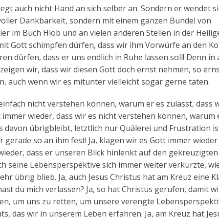
egt auch nicht Hand an sich selber an. Sondern er wendet s
t voller Dankbarkeit, sondern mit einem ganzen Bündel von
ier im Buch Hiob und an vielen anderen Stellen in der Heilig
 mit Gott schimpfen dürfen, dass wir ihm Vorwürfe an den Ko
en dürfen, dass er uns endlich in Ruhe lassen soll! Denn in 
zeigen wir, dass wir diesen Gott doch ernst nehmen, so ern
 auch wenn wir es mitunter vielleicht sogar gerne täten.
 einfach nicht verstehen können, warum er es zulässt, dass w
 immer wieder, dass wir es nicht verstehen können, warum 
davon übrigbleibt, letztlich nur Quälerei und Frustration is
r gerade so an ihm fest! Ja, klagen wir es Gott immer wieder
ieder, dass er unseren Blick hinlenkt auf den gekreuzigten
ch seine Lebensperspektive sich immer weiter verkürzte, wi
hr übrig blieb. Ja, auch Jesus Christus hat am Kreuz eine K
st du mich verlassen? Ja, so hat Christus gerufen, damit wi
ufen, um uns zu retten, um unsere verengte Lebensperspekt
hts, das wir in unserem Leben erfahren. Ja, am Kreuz hat Jes