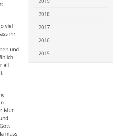
2019
nt
2018
o viel
2017
ass ihr
2016
n
ehen und
2015
ählich
 all
ht
ne
en
en Mut
 und
 Gott
 da muss