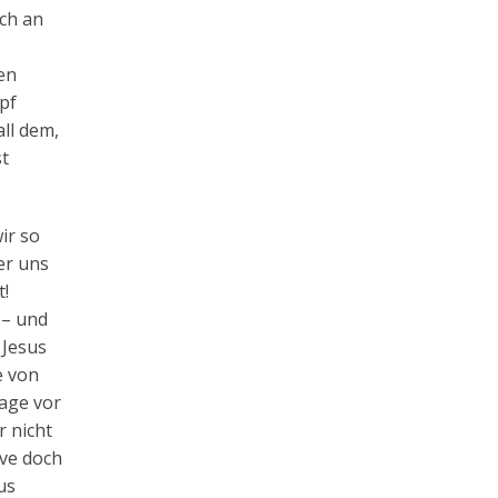
ich an
en
pf
all dem,
st
ir so
er uns
t!
 – und
 Jesus
e von
lage vor
r nicht
ive doch
us