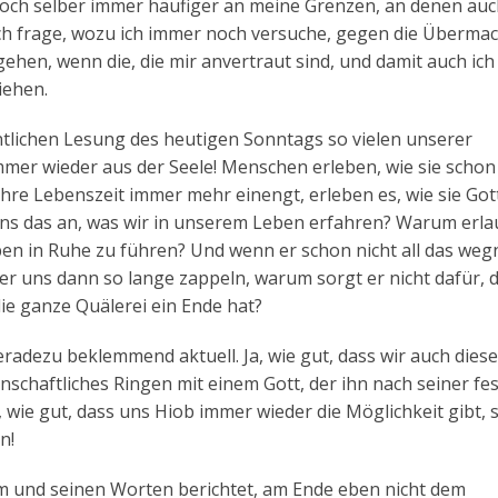
h selber immer häufiger an meine Grenzen, an denen auc
h frage, wozu ich immer noch versuche, gegen die Übermac
ehen, wenn die, die mir anvertraut sind, und damit auch ich
iehen.
entlichen Lesung des heutigen Sonntags so vielen unserer
mmer wieder aus der Seele! Menschen erleben, wie sie schon
 ihre Lebenszeit immer mehr einengt, erleben es, wie sie Got
uns das an, was wir in unserem Leben erfahren? Warum erla
ben in Ruhe zu führen? Und wenn er schon nicht all das we
er uns dann so lange zappeln, warum sorgt er nicht dafür, d
ie ganze Quälerei ein Ende hat?
geradezu beklemmend aktuell. Ja, wie gut, dass wir auch dies
denschaftliches Ringen mit einem Gott, der ihn nach seiner fe
 wie gut, dass uns Hiob immer wieder die Möglichkeit gibt, 
n!
hm und seinen Worten berichtet, am Ende eben nicht dem