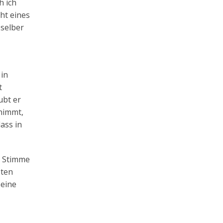
h ich
ht eines
 selber
 in
t
ubt er
gnimmt,
ass in
e Stimme
sten
seine