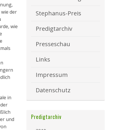
fnung,
 wie der
Stephanus-Preis
u
rde, wie
Predigtarchiv
e
ie
Presseschau
tmals
Links
en
ingern
Impressum
dlich
Datenschutz
ale in
 der
ßlich
Predigtarchiv
der und
von