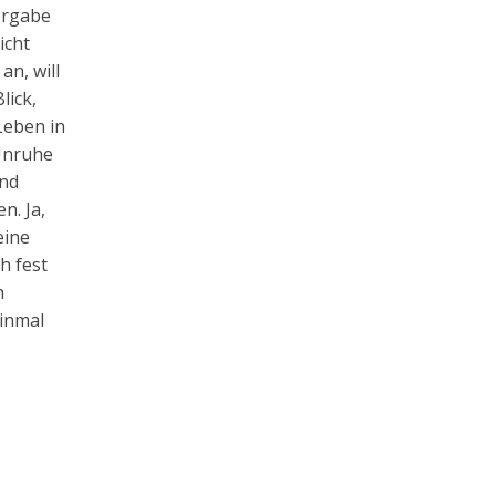
ergabe
icht
an, will
lick,
Leben in
 Unruhe
und
n. Ja,
eine
h fest
h
einmal