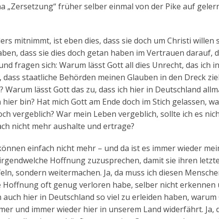
 „Zersetzung“ früher selber einmal von der Pike auf geler
mitnimmt, ist eben dies, dass sie doch um Christi willen s
ben, dass sie dies doch getan haben im Vertrauen darauf, d
 und fragen sich: Warum lässt Gott all dies Unrecht, das ich i
, dass staatliche Behörden meinen Glauben in den Dreck zi
? Warum lässt Gott das zu, dass ich hier in Deutschland allm
 hier bin? Hat mich Gott am Ende doch im Stich gelassen, war
och vergeblich? War mein Leben vergeblich, sollte ich es nic
fach nicht mehr aushalte und ertrage?
nnen einfach nicht mehr – und da ist es immer wieder mei
n irgendwelche Hoffnung zuzusprechen, damit sie ihren letzt
feln, sondern weitermachen. Ja, da muss ich diesen Mensch
e Hoffnung oft genug verloren habe, selber nicht erkennen
auch hier in Deutschland so viel zu erleiden haben, warum
mmer und immer wieder hier in unserem Land widerfährt. Ja,