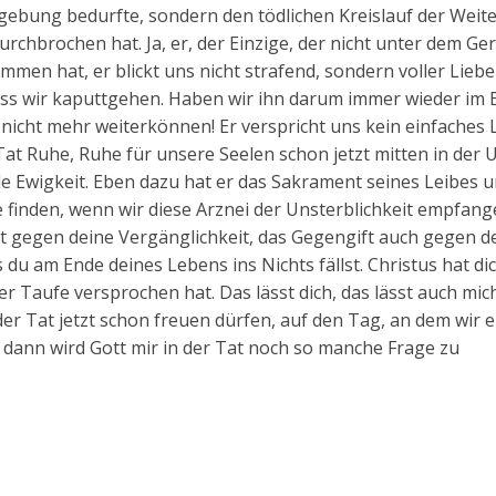
ergebung bedurfte, sondern den tödlichen Kreislauf der Weit
rchbrochen hat. Ja, er, der Einzige, der nicht unter dem Ger
mmen hat, er blickt uns nicht strafend, sondern voller Liebe 
dass wir kaputtgehen. Haben wir ihn darum immer wieder im B
icht mehr weiterkönnen! Er verspricht uns kein einfaches 
 Tat Ruhe, Ruhe für unsere Seelen schon jetzt mitten in der
le Ewigkeit. Eben dazu hat er das Sakrament seines Leibes 
he finden, wenn wir diese Arznei der Unsterblichkeit empfange
 gegen deine Vergänglichkeit, das Gegengift auch gegen d
du am Ende deines Lebens ins Nichts fällst. Christus hat dic
ner Taufe versprochen hat. Das lässt dich, das lässt auch mic
der Tat jetzt schon freuen dürfen, auf den Tag, an dem wir 
dann wird Gott mir in der Tat noch so manche Frage zu