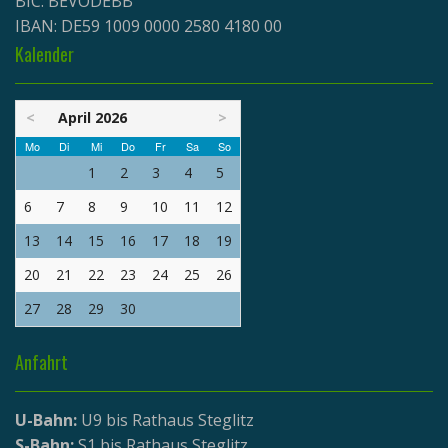
BIC: BEVODEBB
IBAN: DE59 1009 0000 2580 4180 00
Kalender
<
April 2026
>
Mo
Di
Mi
Do
Fr
Sa
So
1
2
3
4
5
6
7
8
9
10
11
12
13
14
15
16
17
18
19
20
21
22
23
24
25
26
27
28
29
30
Anfahrt
U-Bahn:
U9 bis Rathaus Steglitz
S-Bahn:
S1 bis Rathaus Steglitz