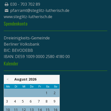
030 - 703 702 89
pfarramt@steglitz-lutherisch.de
www.
steglitz-lutherisch.de
Spendenkonto
Dreieinigkeits-Gemeinde
Berliner Volksbank
BIC: BEVODEBB
IBAN: DE59 1009 0000 2580 4180 00
Kalender
<
August 2026
Mo
Di
Mi
Do
Fr
Sa
So
1
2
3
4
5
6
7
8
9
10
11
12
13
14
15
16