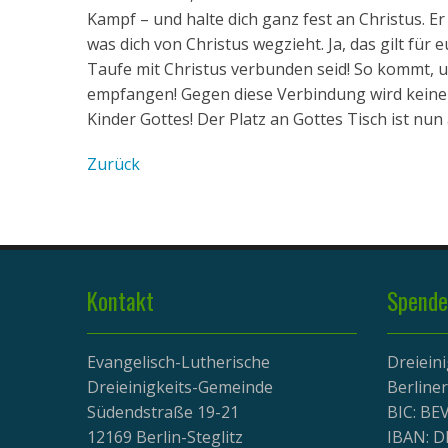
Kampf – und halte dich ganz fest an Christus. Er 
was dich von Christus wegzieht. Ja, das gilt für e
Taufe mit Christus verbunden seid! So kommt, und
empfangen! Gegen diese Verbindung wird kein
Kinder Gottes! Der Platz an Gottes Tisch ist nun
Zurück
Kontakt
Spende
Evangelisch-Lutherische
Dreiein
Dreieinigkeits-Gemeinde
Berline
Südendstraße 19-21
BIC: B
12169 Berlin-Steglitz
IBAN: D