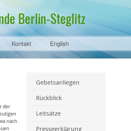
de Berlin-Steglitz
Kontakt
English
Gebetsanliegen
Rückblick
r der
Leitsätze
heutigen
twa nach
Presseerklärung
euen