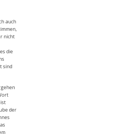
sch auch
Stimmen,
r nicht
es die
ns
t sind
orgehen
Wort
ist
aube der
annes
das
dem