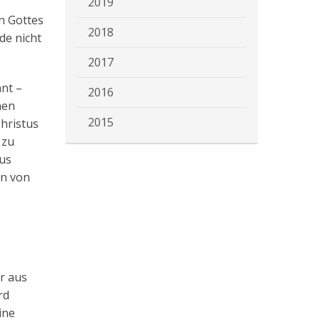
2019
hn Gottes
2018
de nicht
2017
nnt –
2016
nen
2015
hristus
 zu
sus
en von
er aus
rd
ine