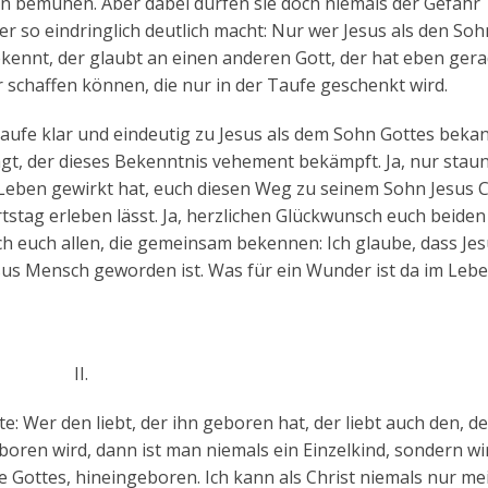
en bemühen. Aber dabei dürfen sie doch niemals der Gefahr
er so eindringlich deutlich macht: Nur wer Jesus als den So
ekennt, der glaubt an einen anderen Gott, der hat eben gera
r schaffen können, die nur in der Taufe geschenkt wird.
 Taufe klar und eindeutig zu Jesus als dem Sohn Gottes beka
gt, der dieses Bekenntnis vehement bekämpft. Ja, nur stau
Leben gewirkt hat, euch diesen Weg zu seinem Sohn Jesus C
stag erleben lässt. Ja, herzlichen Glückwunsch euch beiden
h euch allen, die gemeinsam bekennen: Ich glaube, dass Je
esus Mensch geworden ist. Was für ein Wunder ist da im Leb
II.
e: Wer den liebt, der ihn geboren hat, der liebt auch den, d
oren wird, dann ist man niemals ein Einzelkind, sondern wi
ie Gottes, hineingeboren. Ich kann als Christ niemals nur me