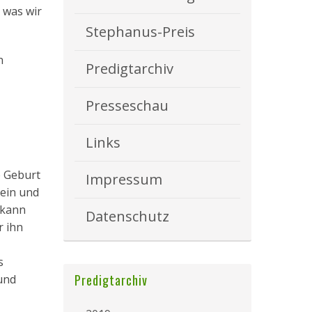
, was wir
Stephanus-Preis
n
Predigtarchiv
Presseschau
Links
e Geburt
Impressum
sein und
 kann
Datenschutz
r ihn
s
Predigtarchiv
und