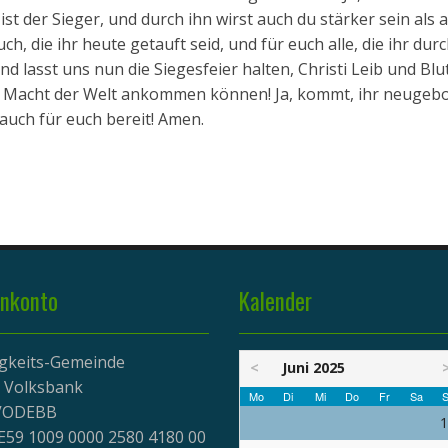
ist der Sieger, und durch ihn wirst auch du stärker sein als a
uch, die ihr heute getauft seid, und für euch alle, die ihr durc
 lasst uns nun die Siegesfeier halten, Christi Leib und Blu
e Macht der Welt ankommen können! Ja, kommt, ihr neugeb
 auch für euch bereit! Amen.
nkonto
Kalender
igkeits-Gemeinde
<
Juni 2025
r Volksbank
Mo
Di
Mi
Do
Fr
Sa
S
EVODEBB
1
E59 1009 0000 2580 4180 00