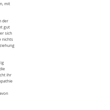
n, mit
n der
ht gut
er sich
 nichts
Beziehung
tig
die
cht ihr
mpathie
davon