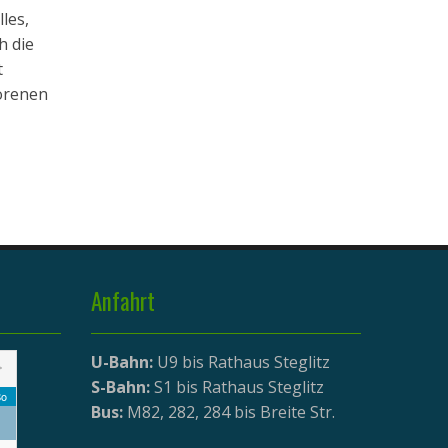
lles,
h die
t
orenen
Anfahrt
U-Bahn:
U9 bis Rathaus Steglitz
>
S-Bahn:
S1 bis Rathaus Steglitz
o
Bus:
M82, 282, 284 bis Breite Str.