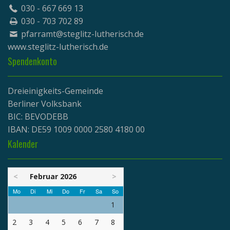
030 - 667 669 13
030 - 703 702 89
pfarramt@steglitz-lutherisch.de
www.
steglitz-lutherisch.de
Spendenkonto
Dreieinigkeits-Gemeinde
Berliner Volksbank
BIC: BEVODEBB
IBAN: DE59 1009 0000 2580 4180 00
Kalender
<
Februar 2026
>
Mo
Di
Mi
Do
Fr
Sa
So
1
2
3
4
5
6
7
8