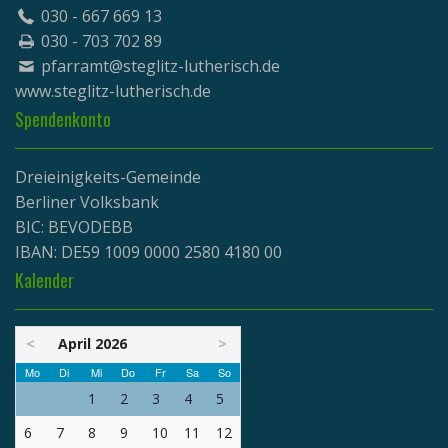
030 - 667 669 13
030 - 703 702 89
pfarramt@steglitz-lutherisch.de
www.
steglitz-lutherisch.de
Spendenkonto
Dreieinigkeits-Gemeinde
Berliner Volksbank
BIC: BEVODEBB
IBAN: DE59 1009 0000 2580 4180 00
Kalender
<
April 2026
>
Mo
Di
Mi
Do
Fr
Sa
So
1
2
3
4
5
6
7
8
9
10
11
12