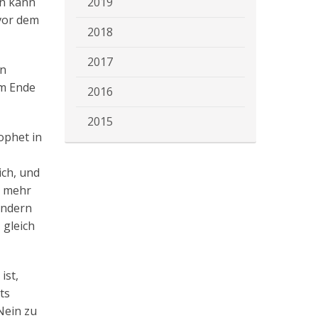
en kann
2019
 vor dem
2018
2017
nn
am Ende
2016
2015
ophet in
ich, und
t mehr
ondern
 gleich
ist,
ts
Nein zu