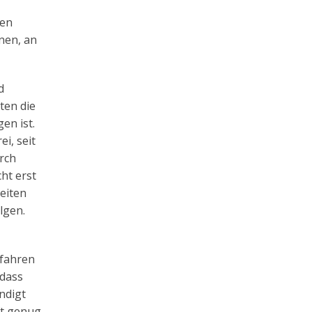
den
nnen, an
d
ten die
en ist.
i, seit
rch
ht erst
beiten
lgen.
rfahren
 dass
ndigt
ft genug