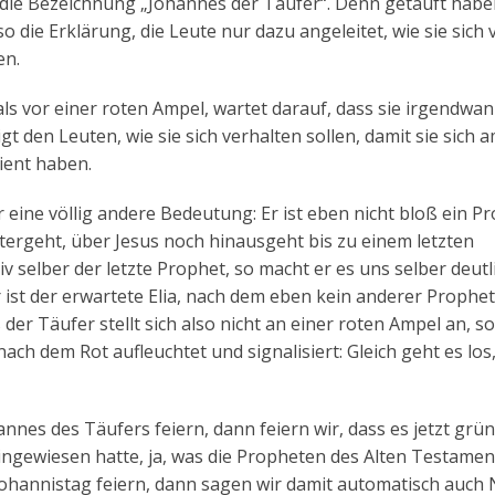
 die Bezeichnung „Johannes der Täufer“. Denn getauft hab
so die Erklärung, die Leute nur dazu angeleitet, wie sie sich
en.
als vor einer roten Ampel, wartet darauf, dass sie irgendwa
gt den Leuten, wie sie sich verhalten sollen, damit sie sich 
ient haben.
 eine völlig andere Bedeutung: Er ist eben nicht bloß ein Pr
tergeht, über Jesus noch hinausgeht bis zu einem letzten
iv selber der letzte Prophet, so macht er es uns selber deutl
r ist der erwartete Elia, nach dem eben kein anderer Prophe
er Täufer stellt sich also nicht an einer roten Ampel an, s
nach dem Rot aufleuchtet und signalisiert: Gleich geht es los,
nes des Täufers feiern, dann feiern wir, dass es jetzt grün 
 hingewiesen hatte, ja, was die Propheten des Alten Testamen
 Johannistag feiern, dann sagen wir damit automatisch auch 