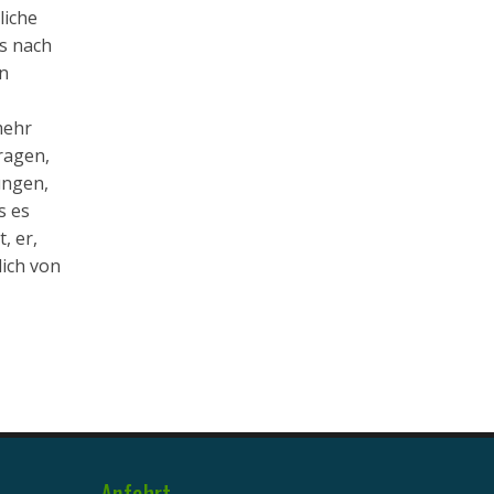
liche
ns nach
an
mehr
ragen,
ungen,
s es
, er,
lich von