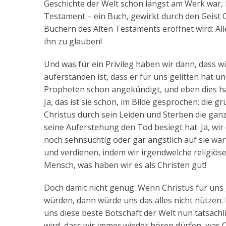
Geschichte der Welt schon längst am Werk war,
Testament – ein Buch, gewirkt durch den Geist 
Büchern des Alten Testaments eröffnet wird: Alle
ihn zu glauben!
Und was für ein Privileg haben wir dann, dass 
auferstanden ist, dass er für uns gelitten hat un
Propheten schon angekündigt, und eben dies hat 
Ja, das ist sie schon, im Bilde gesprochen: die g
Christus durch sein Leiden und Sterben die gan
seine Auferstehung den Tod besiegt hat. Ja, wi
noch sehnsüchtig oder gar ängstlich auf sie war
und verdienen, indem wir irgendwelche religiös
Mensch, was haben wir es als Christen gut!
Doch damit nicht genug: Wenn Christus für uns
würden, dann würde uns das alles nicht nützen. D
uns diese beste Botschaft der Welt nun tatsäch
wird, dass wir immer wieder hören dürfen, was C