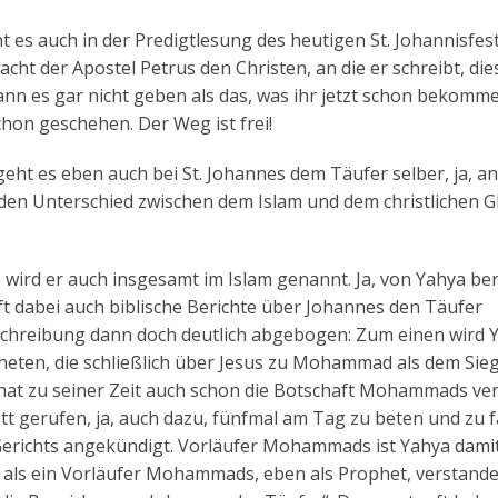
 es auch in der Predigtlesung des heutigen St. Johannisfest
ht der Apostel Petrus den Christen, an die er schreibt, die
kann es gar nicht geben als das, was ihr jetzt schon bekomm
schon geschehen. Der Weg ist frei!
geht es eben auch bei St. Johannes dem Täufer selber, ja, an
den Unterschied zwischen dem Islam und dem christlichen 
o wird er auch insgesamt im Islam genannt. Ja, von Yahya ber
ft dabei auch biblische Berichte über Johannes den Täufer
eschreibung dann doch deutlich abgebogen: Zum einen wird 
pheten, die schließlich über Jesus zu Mohammad als dem Sieg
 hat zu seiner Zeit auch schon die Botschaft Mohammads ver
 gerufen, ja, auch dazu, fünfmal am Tag zu beten und zu f
Gerichts angekündigt. Vorläufer Mohammads ist Yahya dami
s als ein Vorläufer Mohammads, eben als Prophet, verstande