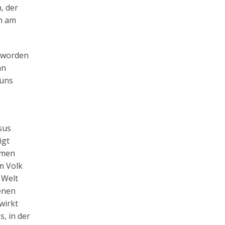
, der
ch am
geworden
an
 uns
n
sus
igt
mmen
m Volk
 Welt
enen
wirkt
s, in der