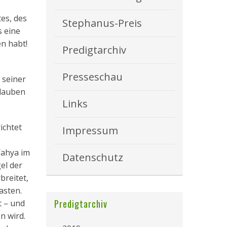
es, des
Stephanus-Preis
s eine
en habt!
Predigtarchiv
Presseschau
 seiner
Glauben
Links
ichtet
Impressum
Yahya im
Datenschutz
el der
breitet,
asten.
Predigtarchiv
t – und
n wird.