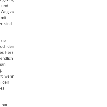
t und
r Weg zu
 mit
en sind
 sie
euch den
zes Herz
endlich
man
g,
hrt, wenn
n, den
res
, hat