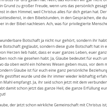
ein Grund zu großer Freude, wenn uns das persönlich gesag
st in den Himmel, weil Christus alles für dich getan hat. De
m Gottesdienst, in den Bibelstunden, in den Gesprächen, die du
er in der Bibel nachlesen. Ach, was für privilegierte Mensch
 wunderbare Botschaft ja nicht nur gehört, sondern ihr habt
die Botschaft geglaubt, sondern diese gute Botschaft hat in 
 von Herzen lieb habt, dass er euer ganzes Leben, euer gan
ben noch nie gesehen habt. Ja, Glaube bedeutet für euch un
dwo da oben wohl ein höheres Wesen geben muss, vor dem 
Sondern Glaube ist für euch eine ganz persönliche Beziehun
fe gestiftet wurde und die ihr immer wieder leibhaftig erfa
en Mahl empfangt. Ja, ihr seid schon jetzt mit dem verbunde
habt damit schon jetzt das ganze Heil, die ganze Erfüllung eu
ut!
aube, der jetzt schon wirkliche Gemeinschaft mit Christus ist