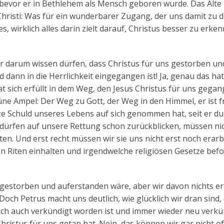
 bevor er in Bethlehem als Mensch geboren wurde. Das Alte
Christi: Was für ein wunderbarer Zugang, der uns damit zu 
s, wirklich alles darin zielt darauf, Christus besser zu erke
wir darum wissen dürfen, dass Christus für uns gestorben un
d dann in die Herrlichkeit eingegangen ist! Ja, genau das hat
sich erfüllt in dem Weg, den Jesus Christus für uns gegang
rüne Ampel: Der Weg zu Gott, der Weg in den Himmel, er ist fre
ze Schuld unseres Lebens auf sich genommen hat, seit er du
r dürfen auf unsere Rettung schon zurückblicken, müssen nic
ten. Und erst recht müssen wir sie uns nicht erst noch erar
en Riten einhalten und irgendwelche religiösen Gesetze befo
 gestorben und auferstanden wäre, aber wir davon nichts e
och Petrus macht uns deutlich, wie glücklich wir dran sind,
lich auch verkündigt worden ist und immer wieder neu verkü
hristus für uns getan hat. Nein, das können wir gar nicht o