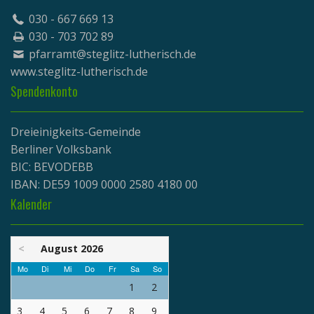
030 - 667 669 13
030 - 703 702 89
pfarramt@steglitz-lutherisch.de
www.
steglitz-lutherisch.de
Spendenkonto
Dreieinigkeits-Gemeinde
Berliner Volksbank
BIC: BEVODEBB
IBAN: DE59 1009 0000 2580 4180 00
Kalender
<
August 2026
Mo
Di
Mi
Do
Fr
Sa
So
1
2
3
4
5
6
7
8
9