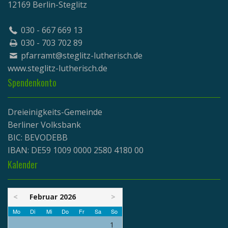
12169 Berlin-Steglitz
030 - 667 669 13
030 - 703 702 89
pfarramt@steglitz-lutherisch.de
www.
steglitz-lutherisch.de
Spendenkonto
Dreieinigkeits-Gemeinde
Berliner Volksbank
BIC: BEVODEBB
IBAN: DE59 1009 0000 2580 4180 00
Kalender
<
Februar 2026
>
Mo
Di
Mi
Do
Fr
Sa
So
1