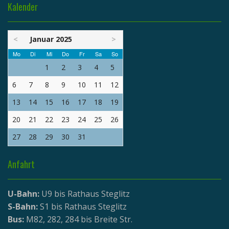
Kalender
<
Januar 2025
>
Mo
Di
Mi
Do
Fr
Sa
So
1
2
3
4
5
6
7
8
9
10
11
12
13
14
15
16
17
18
19
20
21
22
23
24
25
26
27
28
29
30
31
Anfahrt
U-Bahn:
U9 bis Rathaus Steglitz
S-Bahn:
S1 bis Rathaus Steglitz
Bus:
M82, 282, 284 bis Breite Str.