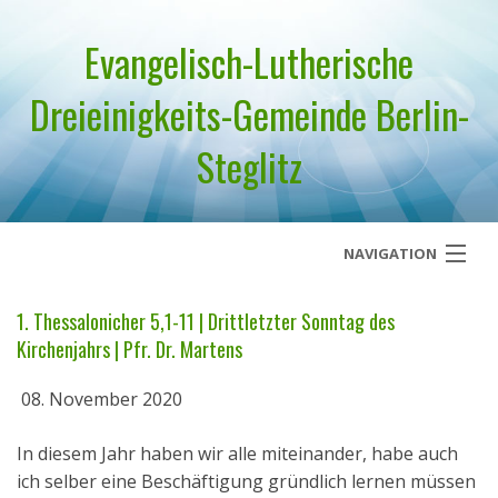
Evangelisch-Lutherische
Dreieinigkeits-Gemeinde Berlin-
Steglitz
NAVIGATION
Startseite
1. Thessalonicher 5,1-11 | Drittletzter Sonntag des
Kirchenjahrs | Pfr. Dr. Martens
Über uns
08. November 2020
Geistliches Wort
In diesem Jahr haben wir alle miteinander, habe auch
Termine
ich selber eine Beschäftigung gründlich lernen müssen