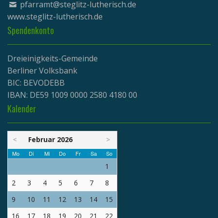
pfarramt@steglitz-lutherisch.de
www.
steglitz-lutherisch.de
Spendenkonto
Dreieinigkeits-Gemeinde
Berliner Volksbank
BIC: BEVODEBB
IBAN: DE59 1009 0000 2580 4180 00
Kalender
<
Februar 2026
>
Mo
Di
Mi
Do
Fr
Sa
So
1
2
3
4
5
6
7
8
9
10
11
12
13
14
15
16
17
18
19
20
21
22