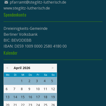
pfarramt@steglitz-lutherisch.de
www.
steglitz-lutherisch.de
Spendenkonto
Dreieinigkeits-Gemeinde
Berliner Volksbank
BIC: BEVODEBB
IBAN: DE59 1009 0000 2580 4180 00
Kalender
<
April 2026
>
Mo
Di
Mi
Do
Fr
Sa
So
1
2
3
4
5
6
7
8
9
10
11
12
13
14
15
16
17
18
19
20
21
22
23
24
25
26