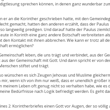
Predigtlesung sprechen können, in denen ganz wunderbar zu
en er an die Korinther geschrieben hatte, mit den Gemeindegl
lecht gemacht, hatten den anderen erzählt, dass der Paulus g
 langweilig predigen. Und darauf hatte der Paulus ziemlich h
 Leute in Korinth eine ganz andere Botschaft verbreiteten als
nicht den Kontakt mit ihnen abbrechen. Wie kann er trotz all 
chaft ermöglichen?
Gemeinschaft leben, die uns trägt und verbindet, aus der Ge
aus der Gemeinschaft mit Gott. Und dann spricht er von dem
Menschen stiftet und trägt.
n – so wünschen es sich Zeugen Jehovas und Muslime gleiche
 mir, wenn ich von ihm nur weiß, dass er unendlich größer i
 in meinem Leben oft genug nicht so verhalten habe, wie es 
meine Bedürfnisse nach Logik befriedigt werden. Es geht da
nes 2. Korintherbriefes einen Gott vor Augen, der so völlig 