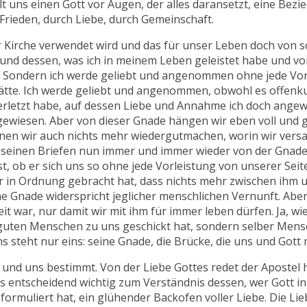
lt uns einen Gott vor Augen, der alles daransetzt, eine Bezi
Frieden, durch Liebe, durch Gemeinschaft.
er Kirche verwendet wird und das für unser Leben doch von 
und dessen, was ich in meinem Leben geleistet habe und vo
. Sondern ich werde geliebt und angenommen ohne jede Vorl
tte. Ich werde geliebt und angenommen, obwohl es offenkun
rletzt habe, auf dessen Liebe und Annahme ich doch angewie
iesen. Aber von dieser Gnade hängen wir eben voll und ga
nnen wir auch nichts mehr wiedergutmachen, worin wir vers
in seinen Briefen nun immer und immer wieder von der Gnade
ist, ob er sich uns so ohne jede Vorleistung von unserer Seit
r in Ordnung gebracht hat, dass nichts mehr zwischen ihm und
e Gnade widerspricht jeglicher menschlichen Vernunft. Aber
reit war, nur damit wir mit ihm für immer leben dürfen. Ja, wi
 guten Menschen zu uns geschickt hat, sondern selber Mens
 steht nur eins: seine Gnade, die Brücke, die uns und Gott 
tt und uns bestimmt. Von der Liebe Gottes redet der Apostel
es entscheidend wichtig zum Verständnis dessen, wer Gott in W
ön formuliert hat, ein glühender Backofen voller Liebe. Die Li