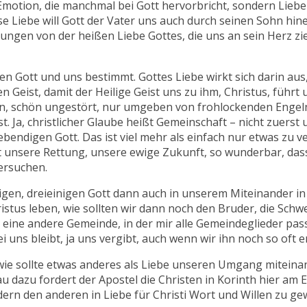
Emotion, die manchmal bei Gott hervorbricht, sondern Liebe 
iese Liebe will Gott der Vater uns auch durch seinen Sohn h
rungen von der heißen Liebe Gottes, die uns an sein Herz zieh
n Gott und uns bestimmt. Gottes Liebe wirkt sich darin aus, 
 Geist, damit der Heilige Geist uns zu ihm, Christus, führt 
ben, schön ungestört, nur umgeben von frohlockenden Engeln
. Ja, christlicher Glaube heißt Gemeinschaft – nicht zuerst
endigen Gott. Das ist viel mehr als einfach nur etwas zu ver
hkeit unsere Rettung, unsere ewige Zukunft, so wunderbar, d
ersuchen.
igen, dreieinigen Gott dann auch in unserem Miteinander in
stus leben, wie sollten wir dann noch den Bruder, die Schwe
ir eine andere Gemeinde, in der mir alle Gemeindeglieder pa
 uns bleibt, ja uns vergibt, auch wenn wir ihn noch so oft 
, wie sollte etwas anderes als Liebe unseren Umgang miteina
u dazu fordert der Apostel die Christen in Korinth hier am E
ern den anderen in Liebe für Christi Wort und Willen zu ge