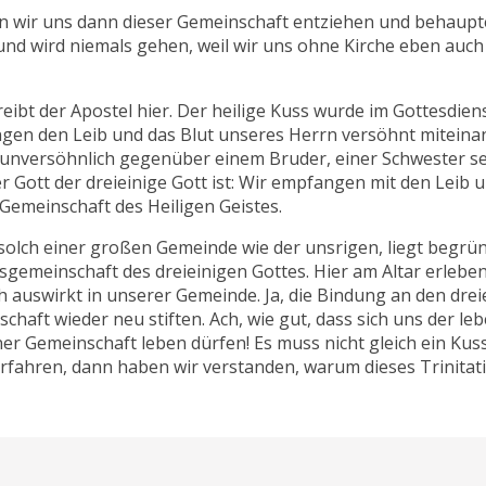
ten wir uns dann dieser Gemeinschaft entziehen und behaupt
und wird niemals gehen, weil wir uns ohne Kirche eben auch
eibt der Apostel hier. Der heilige Kuss wurde im Gottesdie
ngen den Leib und das Blut unseres Herrn versöhnt miteinand
nversöhnlich gegenüber einem Bruder, einer Schwester sei
ser Gott der dreieinige Gott ist: Wir empfangen mit den Leib
 Gemeinschaft des Heiligen Geistes.
solch einer großen Gemeinde wie der unsrigen, liegt begr
gemeinschaft des dreieinigen Gottes. Hier am Altar erleben 
ch auswirkt in unserer Gemeinde. Ja, die Bindung an den drei
haft wieder neu stiften. Ach, wie gut, dass sich uns der l
iner Gemeinschaft leben dürfen! Es muss nicht gleich ein Ku
rfahren, dann haben wir verstanden, warum dieses Trinitati