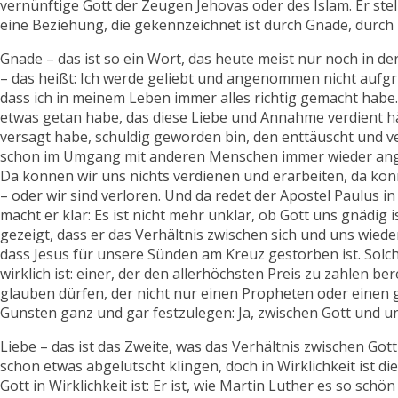
vernünftige Gott der Zeugen Jehovas oder des Islam. Er stel
eine Beziehung, die gekennzeichnet ist durch Gnade, durch 
Gnade – das ist so ein Wort, das heute meist nur noch in d
– das heißt: Ich werde geliebt und angenommen nicht aufgr
dass ich in meinem Leben immer alles richtig gemacht habe
etwas getan habe, das diese Liebe und Annahme verdient hä
versagt habe, schuldig geworden bin, den enttäuscht und ve
schon im Umgang mit anderen Menschen immer wieder angew
Da können wir uns nichts verdienen und erarbeiten, da kö
– oder wir sind verloren. Und da redet der Apostel Paulus 
macht er klar: Es ist nicht mehr unklar, ob Gott uns gnädig 
gezeigt, dass er das Verhältnis zwischen sich und uns wiede
dass Jesus für unsere Sünden am Kreuz gestorben ist. Solch
wirklich ist: einer, der den allerhöchsten Preis zu zahlen be
glauben dürfen, der nicht nur einen Propheten oder einen
Gunsten ganz und gar festzulegen: Ja, zwischen Gott und uns
Liebe – das ist das Zweite, was das Verhältnis zwischen Go
schon etwas abgelutscht klingen, doch in Wirklichkeit ist di
Gott in Wirklichkeit ist: Er ist, wie Martin Luther es so sch