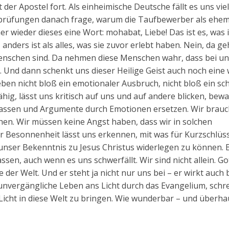
t der Apostel fort. Als einheimische Deutsche fällt es uns viel
ufprüfungen danach frage, warum die Taufbewerber als ehem
r wieder dieses eine Wort: mohabat, Liebe! Das ist es, was 
 anders ist als alles, was sie zuvor erlebt haben. Nein, da ge
 Menschen sind. Da nehmen diese Menschen wahr, dass bei un
e. Und dann schenkt uns dieser Heilige Geist auch noch eine 
 eben nicht bloß ein emotionaler Ausbruch, nicht bloß ein s
hig, lässt uns kritisch auf uns und auf andere blicken, bew
 lassen und Argumente durch Emotionen ersetzen. Wir brau
hen. Wir müssen keine Angst haben, dass wir in solchen
r Besonnenheit lässt uns erkennen, mit was für Kurzschlüs
 unser Bekenntnis zu Jesus Christus widerlegen zu können. 
sen, auch wenn es uns schwerfällt. Wir sind nicht allein. Go
e der Welt. Und er steht ja nicht nur uns bei – er wirkt auch 
 unvergängliche Leben ans Licht durch das Evangelium, schre
, Licht in diese Welt zu bringen. Wie wunderbar – und überh