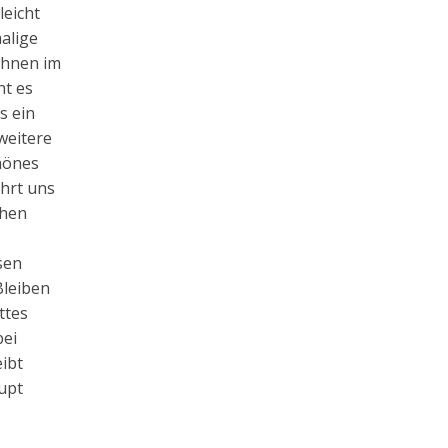
leicht
alige
ihnen im
ht es
s ein
weitere
chönes
ahrt uns
chen
sen
Bleiben
ttes
bei
ibt
aupt