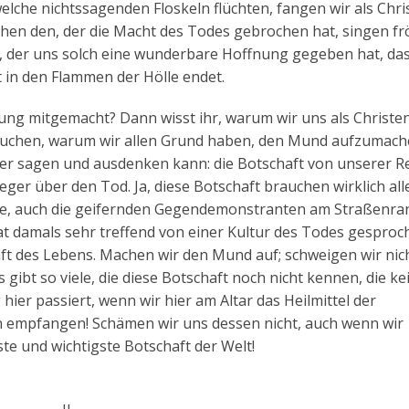
elche nichtssagenden Floskeln flüchten, fangen wir als Chri
hen den, der die Macht des Todes gebrochen hat, singen fr
, der uns solch eine wunderbare Hoffnung gegeben hat, da
 in den Flammen der Hölle endet.
gung mitgemacht? Dann wisst ihr, warum wir uns als Christe
rauchen, warum wir allen Grund haben, den Mund aufzumac
ber sagen und ausdenken kann: die Botschaft von unserer R
ieger über den Tod. Ja, diese Botschaft brauchen wirklich all
hule, auch die geifernden Gegendemonstranten am Straßenr
 damals sehr treffend von einer Kultur des Todes gesproch
aft des Lebens. Machen wir den Mund auf; schweigen wir nich
 gibt so viele, die diese Botschaft noch nicht kennen, die ke
er passiert, wenn wir hier am Altar das Heilmittel der
rn empfangen! Schämen wir uns dessen nicht, auch wenn wir
ste und wichtigste Botschaft der Welt!