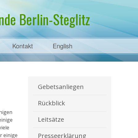
de Berlin-Steglitz
Kontakt
English
Gebetsanliegen
Rückblick
inigen
Leitsätze
einige
viele
Presseerklärung
r einige