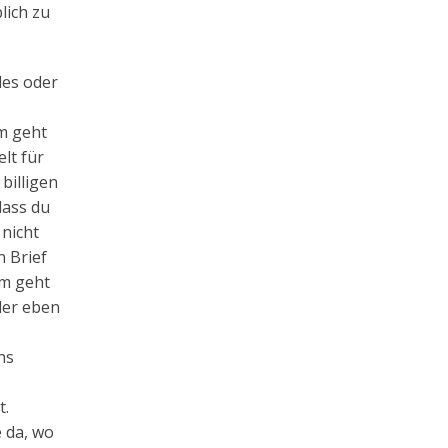
lich zu
des oder
um geht
lt für
billigen
dass du
 nicht
n Brief
um geht
der eben
ns
t.
 da, wo