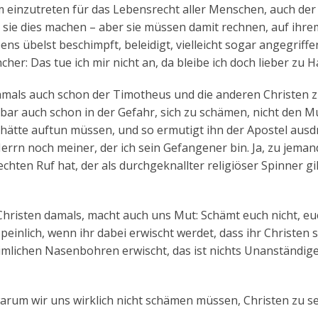
m einzutreten für das Lebensrecht aller Menschen, auch der
 sie dies machen – aber sie müssen damit rechnen, auf ihr
ns übelst beschimpft, beleidigt, vielleicht sogar angegriffe
her: Das tue ich mir nicht an, da bleibe ich doch lieber zu 
damals auch schon der Timotheus und die anderen Christen z
bar auch schon in der Gefahr, sich zu schämen, nicht den 
ätte auftun müssen, und so ermutigt ihn der Apostel ausdr
rrn noch meiner, der ich sein Gefangener bin. Ja, zu jema
echten Ruf hat, der als durchgeknallter religiöser Spinner gil
hristen damals, macht auch uns Mut: Schämt euch nicht, eu
peinlich, wenn ihr dabei erwischt werdet, dass ihr Christen s
eimlichen Nasenbohren erwischt, das ist nichts Unanständige
arum wir uns wirklich nicht schämen müssen, Christen zu s