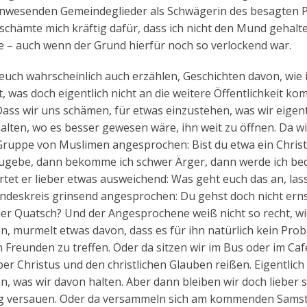
r anwesenden Gemeindeglieder als Schwägerin des besagten 
h schämte mich kräftig dafür, dass ich nicht den Mund gehal
te – auch wenn der Grund hierfür noch so verlockend war.
euch wahrscheinlich auch erzählen, Geschichten davon, wie 
t, was doch eigentlich nicht an die weitere Öffentlichkeit k
 Dass wir uns schämen, für etwas einzustehen, was wir eigent
lten, wo es besser gewesen wäre, ihn weit zu öffnen. Da w
ruppe von Muslimen angesprochen: Bist du etwa ein Christ
 zugebe, dann bekomme ich schwer Ärger, dann werde ich be
rtet er lieber etwas ausweichend: Was geht euch das an, las
eundeskreis grinsend angesprochen: Du gehst doch nicht ern
 der Quatsch? Und der Angesprochene weiß nicht so recht, wi
n, murmelt etwas davon, dass es für ihn natürlich kein Probl
 Freunden zu treffen. Oder da sitzen wir im Bus oder im Ca
r Christus und den christlichen Glauben reißen. Eigentlich
, was wir davon halten. Aber dann bleiben wir doch lieber s
 Tag versauen. Oder da versammeln sich am kommenden Sams