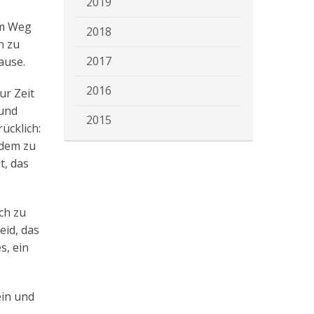
2019
em Weg
2018
n zu
2017
Hause.
2016
ur Zeit
Mund
2015
ücklich:
ndem zu
t, das
ch zu
eid, das
s, ein
ein und