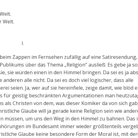
Welt.
r Welt.
I.
eim Zappen im Fernsehen zufällig auf eine Satiresendung, 
Publikums über das Thema „Religion“ ausließ: Es gebe ja so 
ie, sie würden einen in den Himmel bringen. Da sei es ja ab
anderen alle nicht. Da sei es doch viel logischer, dass alle
 seien. Ja, wer auf sie hereinfiele, zeige damit, wie blöd er
as für geistig beschränkten Argumentationen man heutzuta
 als Christen von dem, was dieser Komiker da von sich gab
ristliche Glaube will ja gerade keine Religion sein wie ander
 tun müssen, um uns den Weg in den Himmel zu bahnen. Das is
Anhörungen im Bundesamt immer wieder größtenteils vergeb
stliche Glaube keine besondere Form der Moral ist, mit de