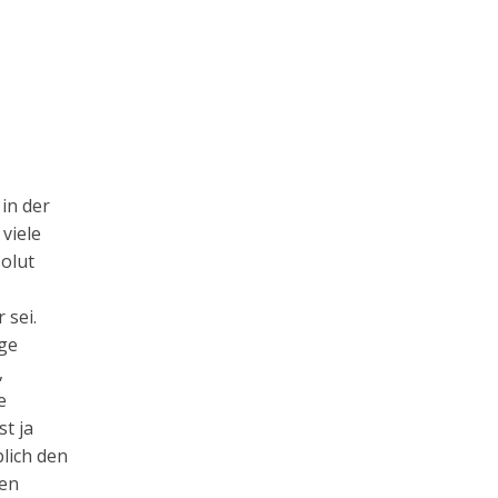
in der
viele
solut
 sei.
ge
,
e
t ja
lich den
ren