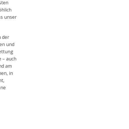
sten
öhlich
ss unser
n der
hen und
ettung
e – auch
and am
en, in
t,
ine