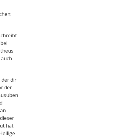
chen:
schreibt
 bei
otheus
h auch
 der dir
or der
 ausüben
nd
 an
dieser
ut hat
Heilige