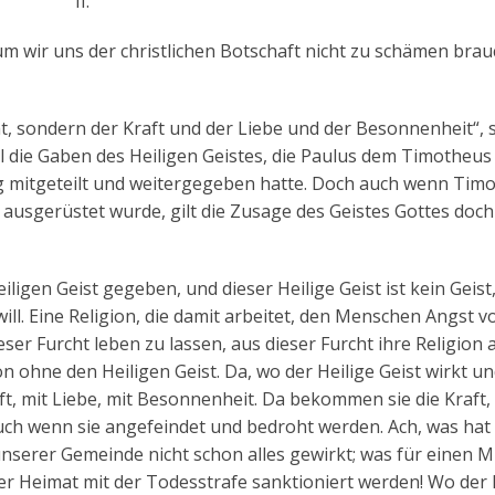
II.
 wir uns der christlichen Botschaft nicht zu schämen brau
t, sondern der Kraft und der Liebe und der Besonnenheit“, 
l die Gaben des Heiligen Geistes, die Paulus dem Timotheus
g mitgeteilt und weitergegeben hatte. Doch auch wenn Tim
 ausgerüstet wurde, gilt die Zusage des Geistes Gottes doc
iligen Geist gegeben, und dieser Heilige Geist ist kein Geist,
will. Eine Religion, die damit arbeitet, den Menschen Angst v
ieser Furcht leben zu lassen, aus dieser Furcht ihre Religion
gion ohne den Heiligen Geist. Da, wo der Heilige Geist wirkt u
t, mit Liebe, mit Besonnenheit. Da bekommen sie die Kraft,
uch wenn sie angefeindet und bedroht werden. Ach, was hat 
unserer Gemeinde nicht schon alles gewirkt; was für einen M
hrer Heimat mit der Todesstrafe sanktioniert werden! Wo der 