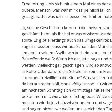
Erheiterung – bis sich mit einem Mal eines de
outete. Mensch, was war mir das peinlich! Ja, ic
gesagt hatte, was ich mir besser verkniffen hät
Ja, solche Geschichten könnten die meisten von 
geschämt habt, als ihr bei etwas erwischt wurde
sollte. Es gibt allerdings auch das Umgekehrte:
sagen müssten, dass wir aus Scham den Mund ha
jemand in seinem Asylbewerberheim von einer G
Betreffende weiß: Wenn ich das jetzt sage und
werden, vielleicht gar geschlagen. Und so antwo
in Ruhe! Oder da wird ein Schüler in seinem Fr
sonntags freiwillig in die Kirche? Was soll denn
da herausreden soll, ohne völlig uncool zu wirke
am nächsten Sonntag sich vormittags mit seinen
bekommen mit, wie andere richtig böse Witze übe
müssten wir da jetzt dazwischengehen und sagen
und sagen nichts; wir wollen uns ja nicht den