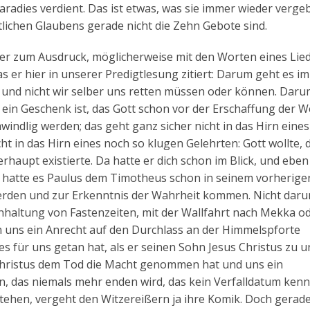
radies verdient. Das ist etwas, was sie immer wieder vergeb
tlichen Glaubens gerade nicht die Zehn Gebote sind.
ier zum Ausdruck, möglicherweise mit den Worten eines Lie
as er hier in unserer Predigtlesung zitiert: Darum geht es im
at und nicht wir selber uns retten müssen oder können. Dar
 ein Geschenk ist, das Gott schon vor der Erschaffung der We
windlig werden; das geht ganz sicher nicht in das Hirn eines 
cht in das Hirn eines noch so klugen Gelehrten: Gott wollte, 
haupt existierte. Da hatte er dich schon im Blick, und eben
so hatte es Paulus dem Timotheus schon in seinem vorherige
t werden und zur Erkenntnis der Wahrheit kommen. Nicht dar
Einhaltung von Fastenzeiten, mit der Wallfahrt nach Mekka o
 uns ein Anrecht auf den Durchlass an der Himmelspforte
es für uns getan hat, als er seinen Sohn Jesus Christus zu u
 Christus dem Tod die Macht genommen hat und uns ein
, das niemals mehr enden wird, das kein Verfalldatum kenn
ehen, vergeht den Witzereißern ja ihre Komik. Doch gerade