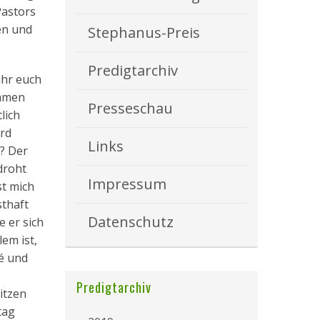
Pastors
ten und
Stephanus-Preis
Predigtarchiv
ihr euch
ommen
Presseschau
lich
ird
Links
? Der
droht
Impressum
st mich
sthaft
Datenschutz
e er sich
em ist,
fé und
Predigtarchiv
itzen
tag