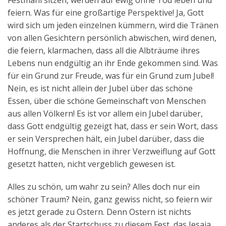
Festmahl sitzen, werden auf ewig ohne Tod leben und
feiern. Was für eine großartige Perspektive! Ja, Gott
wird sich um jeden einzelnen kümmern, wird die Tränen
von allen Gesichtern persönlich abwischen, wird denen,
die feiern, klarmachen, dass all die Albträume ihres
Lebens nun endgültig an ihr Ende gekommen sind. Was
für ein Grund zur Freude, was für ein Grund zum Jubel!
Nein, es ist nicht allein der Jubel über das schöne
Essen, über die schöne Gemeinschaft von Menschen
aus allen Völkern! Es ist vor allem ein Jubel darüber,
dass Gott endgültig gezeigt hat, dass er sein Wort, dass
er sein Versprechen hält, ein Jubel darüber, dass die
Hoffnung, die Menschen in ihrer Verzweiflung auf Gott
gesetzt hatten, nicht vergeblich gewesen ist.
Alles zu schön, um wahr zu sein? Alles doch nur ein
schöner Traum? Nein, ganz gewiss nicht, so feiern wir
es jetzt gerade zu Ostern. Denn Ostern ist nichts
anderes als der Startschuss zu diesem Fest, das Jesaja