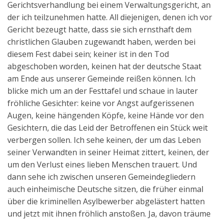
Gerichtsverhandlung bei einem Verwaltungsgericht, an
Aktuelles
der ich teilzunehmen hatte. All diejenigen, denen ich vor
Gericht bezeugt hatte, dass sie sich ernsthaft dem
Kontakt
christlichen Glauben zugewandt haben, werden bei
English
diesem Fest dabei sein; keiner ist in den Tod
abgeschoben worden, keinen hat der deutsche Staat
am Ende aus unserer Gemeinde reißen können. Ich
blicke mich um an der Festtafel und schaue in lauter
fröhliche Gesichter: keine vor Angst aufgerissenen
Augen, keine hängenden Köpfe, keine Hände vor den
Gesichtern, die das Leid der Betroffenen ein Stück weit
verbergen sollen. Ich sehe keinen, der um das Leben
seiner Verwandten in seiner Heimat zittert, keinen, der
um den Verlust eines lieben Menschen trauert. Und
dann sehe ich zwischen unseren Gemeindegliedern
auch einheimische Deutsche sitzen, die früher einmal
über die kriminellen Asylbewerber abgelästert hatten
und jetzt mit ihnen fröhlich anstoßen. Ja, davon träume