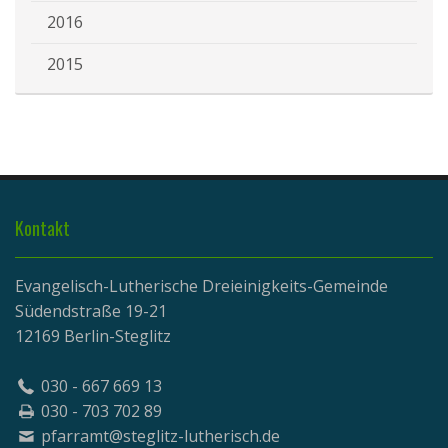
2016
2015
Kontakt
Evangelisch-Lutherische Dreieinigkeits-Gemeinde
Südendstraße 19-21
12169 Berlin-Steglitz
030 - 667 669 13
030 - 703 702 89
pfarramt@steglitz-lutherisch.de