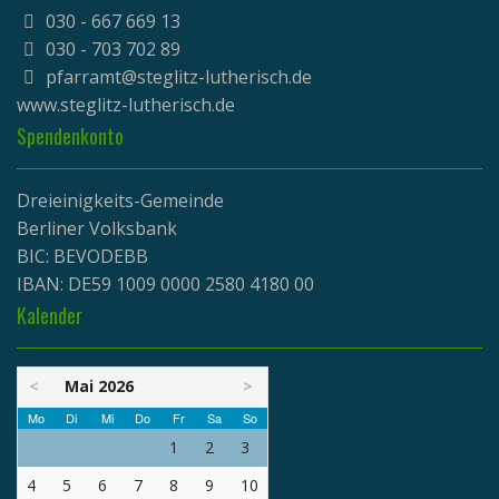
030 - 667 669 13
030 - 703 702 89
pfarramt@steglitz-lutherisch.de
www.
steglitz-lutherisch.de
Spendenkonto
Dreieinigkeits-Gemeinde
Berliner Volksbank
BIC: BEVODEBB
IBAN: DE59 1009 0000 2580 4180 00
Kalender
<
Mai 2026
>
Mo
Di
Mi
Do
Fr
Sa
So
1
2
3
4
5
6
7
8
9
10