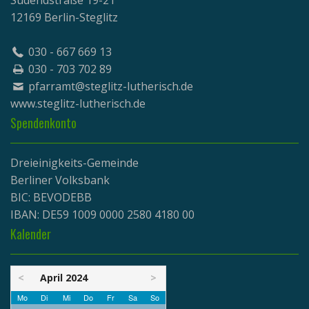
12169 Berlin-Steglitz
030 - 667 669 13
030 - 703 702 89
pfarramt@steglitz-lutherisch.de
www.
steglitz-lutherisch.de
Spendenkonto
Dreieinigkeits-Gemeinde
Berliner Volksbank
BIC: BEVODEBB
IBAN: DE59 1009 0000 2580 4180 00
Kalender
<
April 2024
>
Mo
Di
Mi
Do
Fr
Sa
So