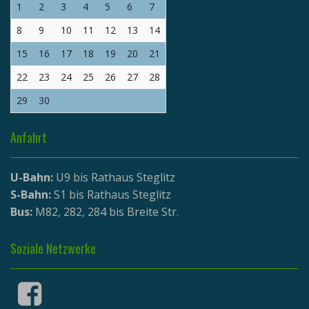
1
2
3
4
5
6
7
8
9
10
11
12
13
14
15
16
17
18
19
20
21
22
23
24
25
26
27
28
29
30
Anfahrt
U-Bahn:
U9 bis Rathaus Steglitz
S-Bahn:
S1 bis Rathaus Steglitz
Bus:
M82, 282, 284 bis Breite Str.
Soziale Netzwerke