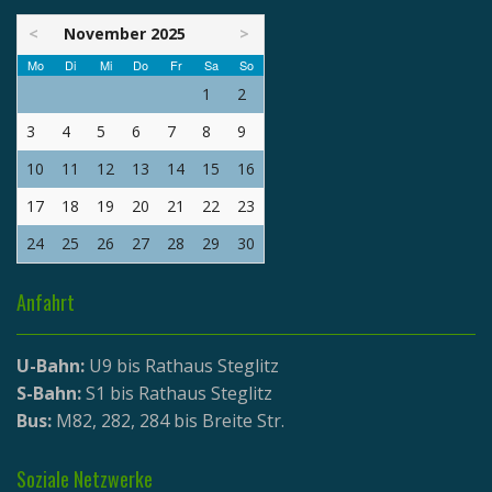
<
November 2025
>
Mo
Di
Mi
Do
Fr
Sa
So
1
2
3
4
5
6
7
8
9
10
11
12
13
14
15
16
17
18
19
20
21
22
23
24
25
26
27
28
29
30
Anfahrt
U-Bahn:
U9 bis Rathaus Steglitz
S-Bahn:
S1 bis Rathaus Steglitz
Bus:
M82, 282, 284 bis Breite Str.
Soziale Netzwerke