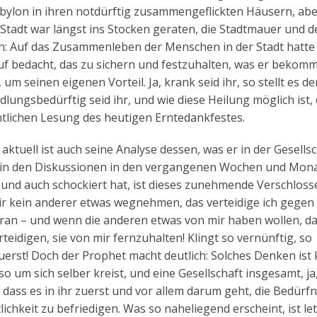
ylon in ihren notdürftig zusammengeflickten Häusern, abe
Stadt war längst ins Stocken geraten, die Stadtmauer und d
: Auf das Zusammenleben der Menschen in der Stadt hatte 
auf bedacht, das zu sichern und festzuhalten, was er bekom
 um seinen eigenen Vorteil. Ja, krank seid ihr, so stellt es de
lungsbedürftig seid ihr, und wie diese Heilung möglich ist,
ntlichen Lesung des heutigen Erntedankfestes.
aktuell ist auch seine Analyse dessen, was er in der Gesells
h in den Diskussionen in den vergangenen Wochen und Mona
nd auch schockiert hat, ist dieses zunehmende Verschloss
r kein anderer etwas wegnehmen, das verteidige ich gegen 
dran – und wenn die anderen etwas von mir haben wollen, d
teidigen, sie von mir fernzuhalten! Klingt so vernünftig, so
uerst! Doch der Prophet macht deutlich: Solches Denken ist
 um sich selber kreist, und eine Gesellschaft insgesamt, ja
 dass es in ihr zuerst und vor allem darum geht, die Bedürfn
keit zu befriedigen. Was so naheliegend erscheint, ist let