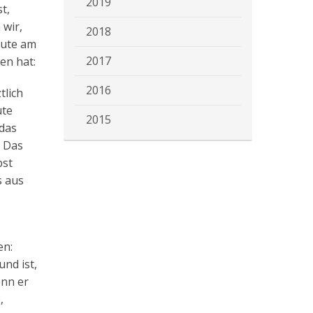
2019
t,
 wir,
2018
eute am
2017
en hat:
2016
tlich
ute
2015
 das
: Das
bst
s aus
en:
und ist,
enn er
,