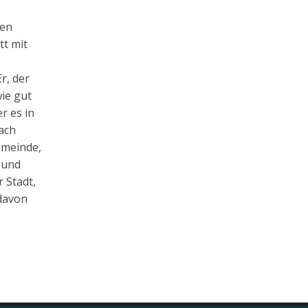
len
tt mit
r, der
ie gut
r es in
nach
emeinde,
 und
 Stadt,
 davon