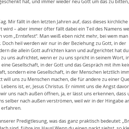
eschenkt hat, und immer wieder neu Gott um das zu bitten,
. Mir fällt in den letzten Jahren auf, dass dieses kirchliche
 wird – aber immer öfter fällt dabei ein Teil des Namens w
n vom „Erntefest“. Man weiß eben nicht mehr, bei wem man 
st. Doch heil werden wir nur in der Beziehung zu Gott, in der
dern die allein Gott aufrichten kann und aufgerichtet hat du
 zu uns aufrichtet, wenn er zu uns spricht in seinem Wort, i
, eine Gesellschaft, in der Gott und das Gespräch mit ihm kei
haft, sondern eine Gesellschaft, in der Menschen letztlich im
t will uns zu Menschen machen, die für andere zu einer Que
s Lebens ist, er, Jesus Christus. Er nimmt uns die Angst davor
 wir uns nach außen öffnen, ja, er lässt uns erkennen, dass
ns selber nach außen verströmen, weil wir in der Hingabe a
 erfahren.
n unserer Predigtlesung, was das ganz praktisch bedeutet: „B
ch sind, führe ins Haus! Wenn du einen nackt siehst, so kle