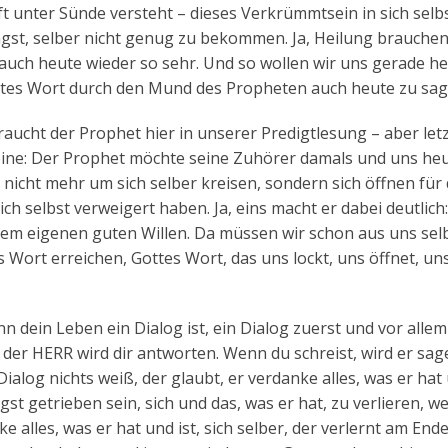
ft unter Sünde versteht – dieses Verkrümmtsein in sich selbs
ngst, selber nicht genug zu bekommen. Ja, Heilung brauchen
t auch heute wieder so sehr. Und so wollen wir uns gerade h
tes Wort durch den Mund des Propheten auch heute zu sag
aucht der Prophet hier in unserer Predigtlesung – aber letz
 eine: Der Prophet möchte seine Zuhörer damals und uns he
 nicht mehr um sich selber kreisen, sondern sich öffnen für
h selbst verweigert haben. Ja, eins macht er dabei deutlich
erem eigenen guten Willen. Da müssen wir schon aus uns sel
Wort erreichen, Gottes Wort, das uns lockt, uns öffnet, un
nn dein Leben ein Dialog ist, ein Dialog zuerst und vor allem
 der HERR wird dir antworten. Wenn du schreist, wird er sag
Dialog nichts weiß, der glaubt, er verdanke alles, was er hat 
gst getrieben sein, sich und das, was er hat, zu verlieren, w
ke alles, was er hat und ist, sich selber, der verlernt am Ende