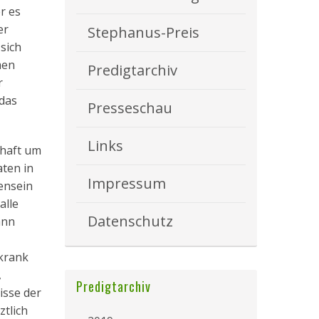
r es
er
Stephanus-Preis
sich
men
Predigtarchiv
r
 das
Presseschau
Links
chaft um
ten in
Impressum
ensein
alle
Datenschutz
ann
 krank
,
Predigtarchiv
isse der
ztlich