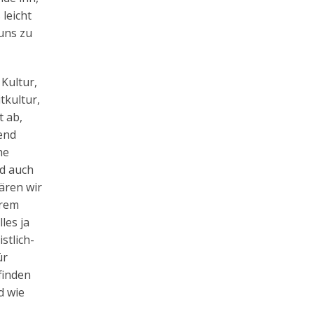
leicht
uns zu
Kultur,
tkultur,
t ab,
end
he
nd auch
ären wir
erem
les ja
stlich-
ür
finden
d wie