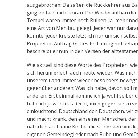
ausgebrochen: Da saßen die Rückkehrer aus Bab
ging einfach nicht voran: Der Wiederaufbau der 
Tempel waren immer noch Ruinen. Ja, mehr noch
eine Art von Mehltau gelegt. Jeder war nur dar
konnte, jeder kreiste letztlich nur um sich selbst,
Prophet im Auftrag Gottes fest, dringend behand
beschreibt er nun in den Versen der alttestame
Wie aktuell sind diese Worte des Propheten, wie 
sich herum erlebt, auch heute wieder: Was mic
unserem Land immer wieder besonders bewegt u
gegenüber anderen: Was ich habe, davon soll mi
anderen. Erst einmal komme ich ja wohl selber 
habe ich ja wohl das Recht, mich gegen sie zu ver
einleuchtend: Deutschland den Deutschen, wir z
und macht krank, den einzelnen Menschen, der so
natürlich auch eine Kirche, die so denken würde,
eigenen Gemeindeglieder nach Ruhe und Gemütlich