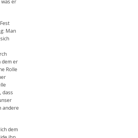
 was er
 Fest
eg: Man
sich
rch
n dem er
ne Rolle
mer
lle
, dass
 unser
n andere
rich dem
ide ihn,