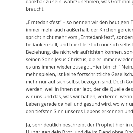
dankbar zu sein, wahrzunehmen, was Gott ihm g
braucht.
„Erntedankfest“ – so nennen wir den heutigen Tag
immer mehr auch außerhalb der Kirchen gefeiert
spricht nicht mehr vom „Erntedankfest“, sonder
bedanken soll, und feiert letztlich nur sich selb
Beziehung, die nicht wir aufrichten können, son
seinen Sohn Jesus Christus, die er immer wieder
es uns immer wieder zusagt: „Hier bin ich.“ Nein
mehr spielen, ist keine fortschrittliche Gesellsc
mehr nur auf sich selbst bezogen sind. Doch Got
werden, weil in ihnen der lebt, der die Quelle de
wir uns und das, was wir haben, verlieren, wenn
Leben gerade da heil und gesund wird, wo wir u
den tiefsten Sinn unseres Lebens erkennen und
Ja, sehr deutlich beschreibt der Prophet hier i
Hungrigen dein Brot, und die im Elend ohne Obda