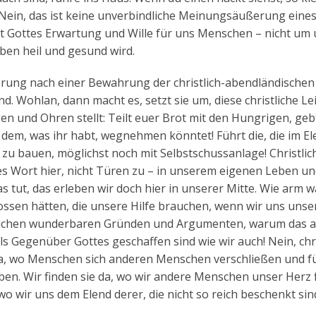
“ Nein, das ist keine unverbindliche Meinungsäußerung eines 
ist Gottes Erwartung und Wille für uns Menschen – nicht um 
eben heil und gesund wird.
derung nach einer Bewahrung der christlich-abendländischen 
d. Wohlan, dann macht es, setzt sie um, diese christliche Lei
n und Ohren stellt: Teilt euer Brot mit den Hungrigen, geb
dem, was ihr habt, wegnehmen könntet! Führt die, die im El
r zu bauen, möglichst noch mit Selbstschussanlage! Christlic
tes Wort hier, nicht Türen zu – in unserem eigenen Leben u
 tut, das erleben wir doch hier in unserer Mitte. Wie arm w
ossen hätten, die unsere Hilfe brauchen, wenn wir uns uns
glichen wunderbaren Gründen und Argumenten, warum das al
als Gegenüber Gottes geschaffen sind wie wir auch! Nein, chri
 da, wo Menschen sich anderen Menschen verschließen und f
en. Wir finden sie da, wo wir andere Menschen unser Herz 
wo wir uns dem Elend derer, die nicht so reich beschenkt sin