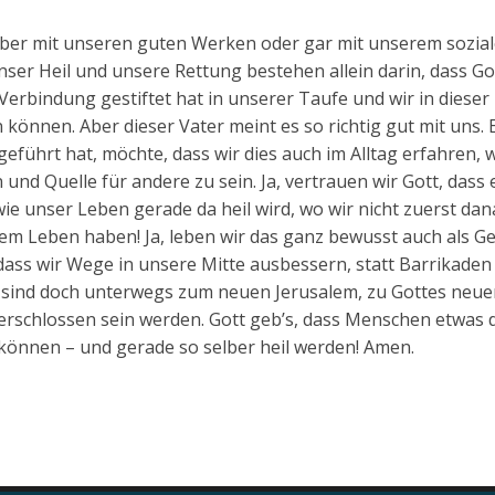
elber mit unseren guten Werken oder gar mit unserem sozia
r Heil und unsere Rettung bestehen allein darin, dass Go
erbindung gestiftet hat in unserer Taufe und wir in dieser
können. Aber dieser Vater meint es so richtig gut mit uns. E
führt hat, möchte, dass wir dies auch im Alltag erfahren, w
 und Quelle für andere zu sein. Ja, vertrauen wir Gott, dass e
ie unser Leben gerade da heil wird, wo wir nicht zuerst da
erem Leben haben! Ja, leben wir das ganz bewusst auch als G
ass wir Wege in unsere Mitte ausbessern, statt Barrikaden
 sind doch unterwegs zum neuen Jerusalem, zu Gottes neuer
verschlossen sein werden. Gott geb’s, dass Menschen etwas
können – und gerade so selber heil werden! Amen.