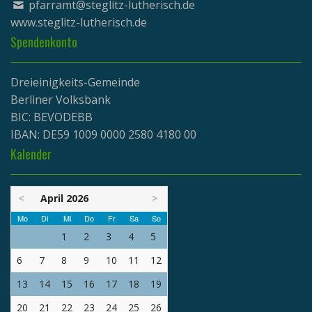
pfarramt@steglitz-lutherisch.de
www.
steglitz-lutherisch.de
Spendenkonto
Dreieinigkeits-Gemeinde
Berliner Volksbank
BIC: BEVODEBB
IBAN: DE59 1009 0000 2580 4180 00
Kalender
<
April 2026
>
Mo
Di
Mi
Do
Fr
Sa
So
1
2
3
4
5
6
7
8
9
10
11
12
13
14
15
16
17
18
19
20
21
22
23
24
25
26