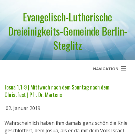
Evangelisch-Lutherische
Dreieinigkeits-Gemeinde Berlin-
Steglitz
NAVIGATION
Startseite
Josua 1,1-9 | Mittwoch nach dem Sonntag nach dem
Christfest | Pfr. Dr. Martens
Über uns
02. Januar 2019
Geistliches Wort
Wahrscheinlich haben ihm damals ganz schön die Knie
Termine
geschlottert, dem Josua, als er da mit dem Volk Israel