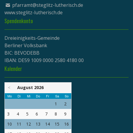
pfarramt@steglitz-lutherisch.de
www.
steglitz-lutherisch.de
Spendenkonto
Dreieinigkeits-Gemeinde
Berliner Volksbank
BIC: BEVODEBB
IBAN: DE59 1009 0000 2580 4180 00
Kalender
<
August 2026
Mo
Di
Mi
Do
Fr
Sa
So
1
2
3
4
5
6
7
8
9
10
11
12
13
14
15
16