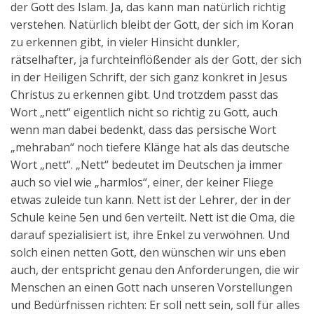
der Gott des Islam. Ja, das kann man natürlich richtig
Aktuelles
verstehen. Natürlich bleibt der Gott, der sich im Koran
zu erkennen gibt, in vieler Hinsicht dunkler,
Kontakt
rätselhafter, ja furchteinflößender als der Gott, der sich
English
in der Heiligen Schrift, der sich ganz konkret in Jesus
Christus zu erkennen gibt. Und trotzdem passt das
Wort „nett“ eigentlich nicht so richtig zu Gott, auch
wenn man dabei bedenkt, dass das persische Wort
„mehraban“ noch tiefere Klänge hat als das deutsche
Wort „nett“. „Nett“ bedeutet im Deutschen ja immer
auch so viel wie „harmlos“, einer, der keiner Fliege
etwas zuleide tun kann. Nett ist der Lehrer, der in der
Schule keine 5en und 6en verteilt. Nett ist die Oma, die
darauf spezialisiert ist, ihre Enkel zu verwöhnen. Und
solch einen netten Gott, den wünschen wir uns eben
auch, der entspricht genau den Anforderungen, die wir
Menschen an einen Gott nach unseren Vorstellungen
und Bedürfnissen richten: Er soll nett sein, soll für alles