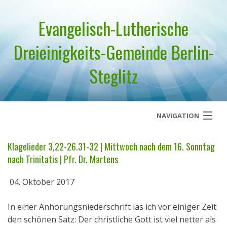
Evangelisch-Lutherische
Dreieinigkeits-Gemeinde Berlin-
Steglitz
NAVIGATION
Startseite
Klagelieder 3,22-26.31-32 | Mittwoch nach dem 16. Sonntag
nach Trinitatis | Pfr. Dr. Martens
Über uns
04. Oktober 2017
Geistliches Wort
In einer Anhörungsniederschrift las ich vor einiger Zeit
Termine
den schönen Satz: Der christliche Gott ist viel netter als