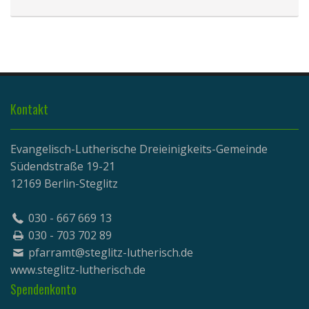
Kontakt
Evangelisch-Lutherische Dreieinigkeits-Gemeinde
Südendstraße 19-21
12169 Berlin-Steglitz
030 - 667 669 13
030 - 703 702 89
pfarramt@steglitz-lutherisch.de
www.
steglitz-lutherisch.de
Spendenkonto