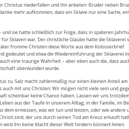
r Christus niederfallen und ihn anbeten: Bruder neben Bru
anke mehr aufkommen, dass ein Sklave nur eine Sache, ein
und sie hatte schließlich zur Folge, dass in späteren Jahrh
r für Sklaven war. Der christliche Glaube hatte die Sklaverei 
äter fromme Christen diese Worte aus dem Kolosserbrief
 gedeutet und etwa die Wiedereinführung der Sklaverei in
auch eine traurige Wahrheit – aber eben auch die, dass auc
Botschaft überwunden wurde.
istus zu. Salz macht zahlenmäßig nur einen kleinen Anteil am
s auch mit uns Christen: Wir mögen nicht viele sein und geg
aft scheinbar keine Chance haben. Lassen wir uns trotzde
Leben aus der Taufe in unserem Alltag, in der Familie, im Be
us dem ermessen, was wir tun und leisten, oder wie andere 
Christi sind, der uns durch seinen Tod am Kreuz erkauft hat!
n wird ihn keine Macht dieser Welt hindern können! Amen.