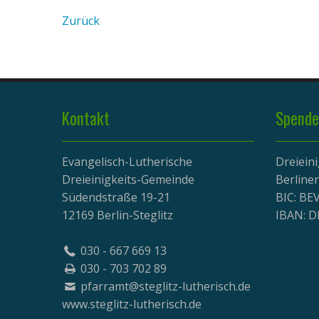
Zurück
Kontakt
Spende
Evangelisch-Lutherische
Dreiein
Dreieinigkeits-Gemeinde
Berline
Südendstraße 19-21
BIC: B
12169 Berlin-Steglitz
IBAN: D
030 - 667 669 13
030 - 703 702 89
pfarramt@steglitz-lutherisch.de
www.
steglitz-lutherisch.de