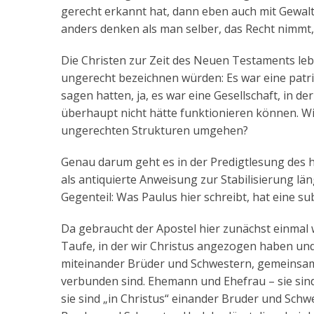
gerecht erkannt hat, dann eben auch mit Gewal
anders denken als man selber, das Recht nimmt,
Die Christen zur Zeit des Neuen Testaments lebten
ungerecht bezeichnen würden: Es war eine patria
sagen hatten, ja, es war eine Gesellschaft, in der
überhaupt nicht hätte funktionieren können. Wie 
ungerechten Strukturen umgehen?
Genau darum geht es in der Predigtlesung des h
als antiquierte Anweisung zur Stabilisierung 
Gegenteil: Was Paulus hier schreibt, hat eine s
Da gebraucht der Apostel hier zunächst einmal w
Taufe, in der wir Christus angezogen haben und 
miteinander Brüder und Schwestern, gemeinsam 
verbunden sind. Ehemann und Ehefrau – sie sind
sie sind „in Christus“ einander Bruder und Schwe