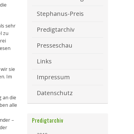
die
Stephanus-Preis
als sehr
Predigtarchiv
l zu
rei
Presseschau
iesen
Links
wir sie
Impressum
n. Im
Datenschutz
g an die
ben alle
e
Predigtarchiv
inder –
nder