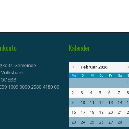
nkonto
Kalender
igkeits-Gemeinde
<
Februar 2026
r Volksbank
Mo
Di
Mi
Do
Fr
Sa
S
EVODEBB
1
E59 1009 0000 2580 4180 00
2
3
4
5
6
7
8
9
10
11
12
13
14
1
16
17
18
19
20
21
2
23
24
25
26
27
28