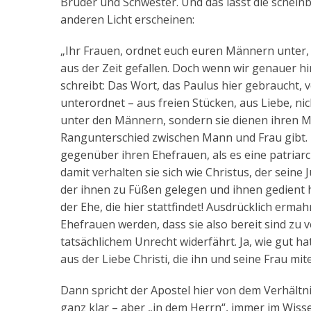
Bruder und Schwester. Und das lässt die schei
anderen Licht erscheinen:
„Ihr Frauen, ordnet euch euren Männern unter, w
aus der Zeit gefallen. Doch wenn wir genauer hi
schreibt: Das Wort, das Paulus hier gebraucht, 
unterordnet – aus freien Stücken, aus Liebe, nic
unter den Männern, sondern sie dienen ihren Mä
Rangunterschied zwischen Mann und Frau gibt.
gegenüber ihren Ehefrauen, als es eine patriarc
damit verhalten sie sich wie Christus, der seine 
der ihnen zu Füßen gelegen und ihnen gedient 
der Ehe, die hier stattfindet! Ausdrücklich erma
Ehefrauen werden, dass sie also bereit sind zu
tatsächlichem Unrecht widerfährt. Ja, wie gut 
aus der Liebe Christi, die ihn und seine Frau mi
Dann spricht der Apostel hier von dem Verhältnis
ganz klar – aber „in dem Herrn“, immer im Wis