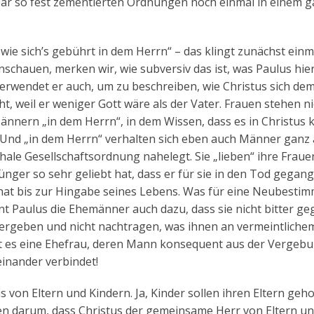
nbar so fest zementierten Ordnungen noch einmal in einem 
ie sich’s gebührt in dem Herrn“ – das klingt zunächst einm
nschauen, merken wir, wie subversiv das ist, was Paulus hie
verwendet er auch, um zu beschreiben, wie Christus sich de
ht, weil er weniger Gott wäre als der Vater. Frauen stehen ni
nnern „in dem Herrn“, in dem Wissen, dass es in Christus 
 Und „in dem Herrn“ verhalten sich eben auch Männer ganz
hale Gesellschaftsordnung nahelegt. Sie „lieben“ ihre Fraue
Jünger so sehr geliebt hat, dass er für sie in den Tod gegang
hat bis zur Hingabe seines Lebens. Was für eine Neubesti
hnt Paulus die Ehemänner auch dazu, dass sie nicht bitter ge
 vergeben und nicht nachtragen, was ihnen an vermeintliche
hat es eine Ehefrau, deren Mann konsequent aus der Vergebu
teinander verbindet!
 von Eltern und Kindern. Ja, Kinder sollen ihren Eltern geh
sen darum, dass Christus der gemeinsame Herr von Eltern u