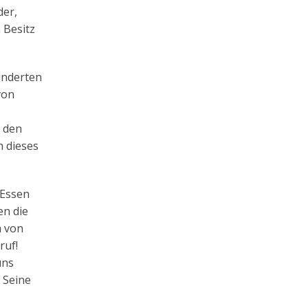
der,
 Besitz
underten
von
 den
h dieses
 Essen
en die
m von
ruf!
uns
 Seine