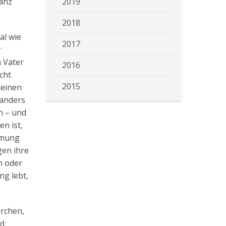
ganz
2019
2018
al wie
2017
r
m Vater
2016
cht
2015
keinen
 anders
n – und
en ist,
mmung
gen ihre
m oder
ng lebt,
orchen,
nd