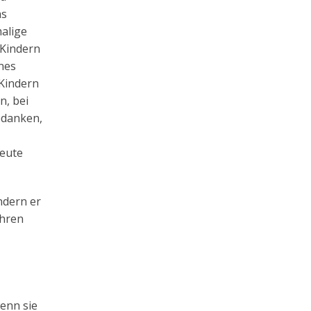
as
malige
 Kindern
enes
 Kindern
n, bei
edanken,
heute
ndern er
ihren
wenn sie