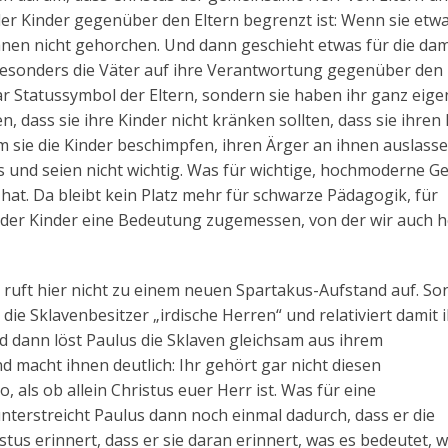
er Kinder gegenüber den Eltern begrenzt ist: Wenn sie etw
hnen nicht gehorchen. Und dann geschieht etwas für die da
besonders die Väter auf ihre Verantwortung gegenüber den
gar Statussymbol der Eltern, sondern sie haben ihr ganz eig
 dass sie ihre Kinder nicht kränken sollten, dass sie ihren
m sie die Kinder beschimpfen, ihren Ärger an ihnen auslasse
s und seien nicht wichtig. Was für wichtige, hochmoderne G
hat. Da bleibt kein Platz mehr für schwarze Pädagogik, für
der Kinder eine Bedeutung zugemessen, von der wir auch 
s ruft hier nicht zu einem neuen Spartakus-Aufstand auf. So
die Sklavenbesitzer „irdische Herren“ und relativiert damit 
 dann löst Paulus die Sklaven gleichsam aus ihrem
macht ihnen deutlich: Ihr gehört gar nicht diesen
o, als ob allein Christus euer Herr ist. Was für eine
nterstreicht Paulus dann noch einmal dadurch, dass er die
tus erinnert, dass er sie daran erinnert, was es bedeutet, 