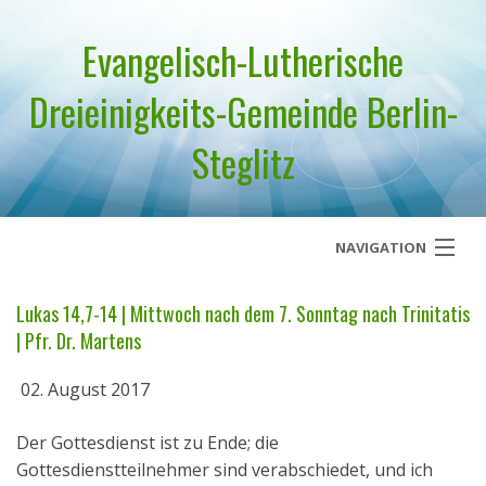
Evangelisch-Lutherische
Dreieinigkeits-Gemeinde Berlin-
Steglitz
NAVIGATION
Startseite
Lukas 14,7-14 | Mittwoch nach dem 7. Sonntag nach Trinitatis
| Pfr. Dr. Martens
Über uns
02. August 2017
Geistliches Wort
Der Gottesdienst ist zu Ende; die
Termine
Gottesdienstteilnehmer sind verabschiedet, und ich