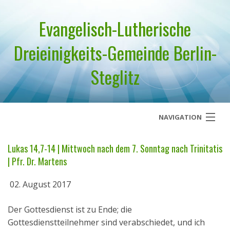
Evangelisch-Lutherische
Dreieinigkeits-Gemeinde Berlin-
Steglitz
NAVIGATION
Startseite
Lukas 14,7-14 | Mittwoch nach dem 7. Sonntag nach Trinitatis
| Pfr. Dr. Martens
Über uns
02. August 2017
Geistliches Wort
Der Gottesdienst ist zu Ende; die
Termine
Gottesdienstteilnehmer sind verabschiedet, und ich