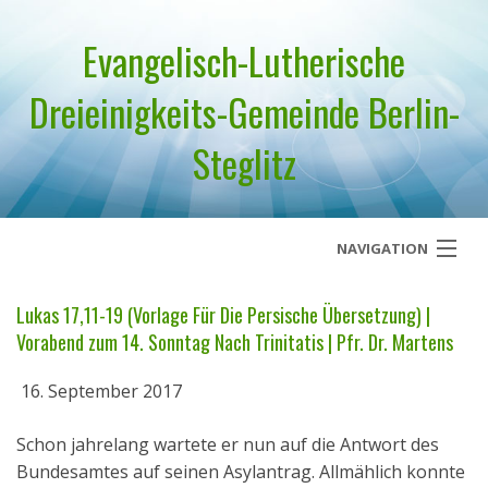
Evangelisch-Lutherische
Dreieinigkeits-Gemeinde Berlin-
Steglitz
NAVIGATION
Startseite
Lukas 17,11-19 (Vorlage Für Die Persische Übersetzung) |
Vorabend zum 14. Sonntag Nach Trinitatis | Pfr. Dr. Martens
Über uns
16. September 2017
Geistliches Wort
Schon jahrelang wartete er nun auf die Antwort des
Termine
Bundesamtes auf seinen Asylantrag. Allmählich konnte