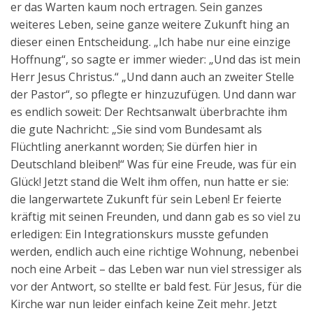
er das Warten kaum noch ertragen. Sein ganzes
Aktuelles
weiteres Leben, seine ganze weitere Zukunft hing an
dieser einen Entscheidung. „Ich habe nur eine einzige
Kontakt
Hoffnung“, so sagte er immer wieder: „Und das ist mein
English
Herr Jesus Christus.“ „Und dann auch an zweiter Stelle
der Pastor“, so pflegte er hinzuzufügen. Und dann war
es endlich soweit: Der Rechtsanwalt überbrachte ihm
die gute Nachricht: „Sie sind vom Bundesamt als
Flüchtling anerkannt worden; Sie dürfen hier in
Deutschland bleiben!“ Was für eine Freude, was für ein
Glück! Jetzt stand die Welt ihm offen, nun hatte er sie:
die langerwartete Zukunft für sein Leben! Er feierte
kräftig mit seinen Freunden, und dann gab es so viel zu
erledigen: Ein Integrationskurs musste gefunden
werden, endlich auch eine richtige Wohnung, nebenbei
noch eine Arbeit – das Leben war nun viel stressiger als
vor der Antwort, so stellte er bald fest. Für Jesus, für die
Kirche war nun leider einfach keine Zeit mehr. Jetzt