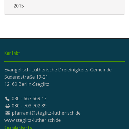
2015
Kontakt
Evangelisch-Lutherische Dreieinigkeits-Gemeinde
Südendstraße 19-21
12169 Berlin-Steglitz
030 - 667 669 13
030 - 703 702 89
pfarramt@steglitz-lutherisch.de
www.
steglitz-lutherisch.de
Spendenkonto