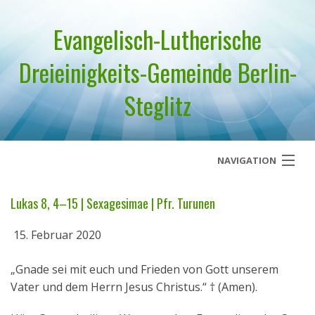
Evangelisch-Lutherische
Dreieinigkeits-Gemeinde Berlin-
Steglitz
NAVIGATION
Startseite
Lukas 8, 4–15 | Sexagesimae | Pfr. Turunen
Über uns
15. Februar 2020
Geistliches Wort
„Gnade sei mit euch und Frieden von Gott unserem
Vater und dem Herrn Jesus Christus.“ † (Amen).
Termine