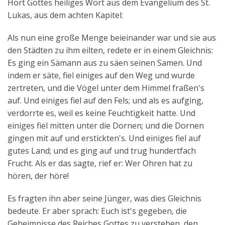
Hört Gottes heiliges Wort aus dem Evangelium des St.
Aktuelles
Lukas, aus dem achten Kapitel:
Kontakt
Als nun eine große Menge beieinander war und sie aus
den Städten zu ihm eilten, redete er in einem Gleichnis:
English
Es ging ein Sämann aus zu säen seinen Samen. Und
indem er säte, fiel einiges auf den Weg und wurde
zertreten, und die Vögel unter dem Himmel fraßen's
auf. Und einiges fiel auf den Fels; und als es aufging,
verdorrte es, weil es keine Feuchtigkeit hatte. Und
einiges fiel mitten unter die Dornen; und die Dornen
gingen mit auf und erstickten's. Und einiges fiel auf
gutes Land; und es ging auf und trug hundertfach
Frucht. Als er das sagte, rief er: Wer Ohren hat zu
hören, der höre!
Es fragten ihn aber seine Jünger, was dies Gleichnis
bedeute. Er aber sprach: Euch ist's gegeben, die
Geheimnisse des Reiches Gottes zu verstehen, den