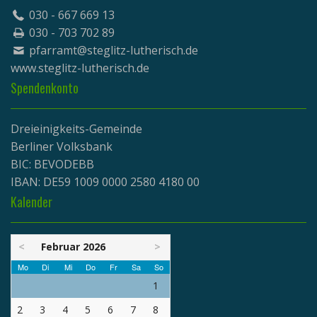
030 - 667 669 13
030 - 703 702 89
pfarramt@steglitz-lutherisch.de
www.
steglitz-lutherisch.de
Spendenkonto
Dreieinigkeits-Gemeinde
Berliner Volksbank
BIC: BEVODEBB
IBAN: DE59 1009 0000 2580 4180 00
Kalender
<
Februar 2026
>
Mo
Di
Mi
Do
Fr
Sa
So
1
2
3
4
5
6
7
8