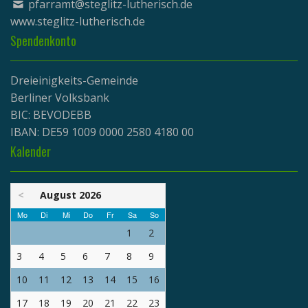
pfarramt@steglitz-lutherisch.de
www.
steglitz-lutherisch.de
Spendenkonto
Dreieinigkeits-Gemeinde
Berliner Volksbank
BIC: BEVODEBB
IBAN: DE59 1009 0000 2580 4180 00
Kalender
<
August 2026
Mo
Di
Mi
Do
Fr
Sa
So
1
2
3
4
5
6
7
8
9
10
11
12
13
14
15
16
17
18
19
20
21
22
23