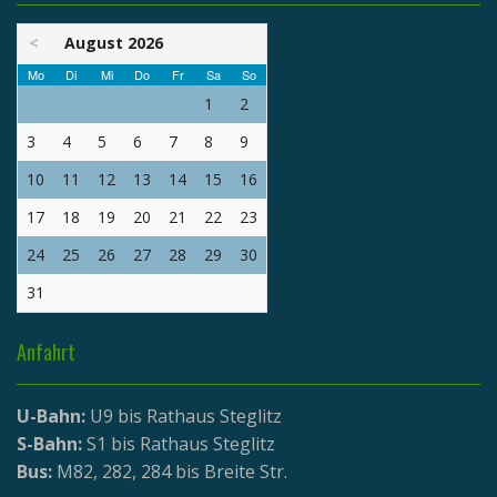
<
August 2026
Mo
Di
Mi
Do
Fr
Sa
So
1
2
3
4
5
6
7
8
9
10
11
12
13
14
15
16
17
18
19
20
21
22
23
24
25
26
27
28
29
30
31
Anfahrt
U-Bahn:
U9 bis Rathaus Steglitz
S-Bahn:
S1 bis Rathaus Steglitz
Bus:
M82, 282, 284 bis Breite Str.