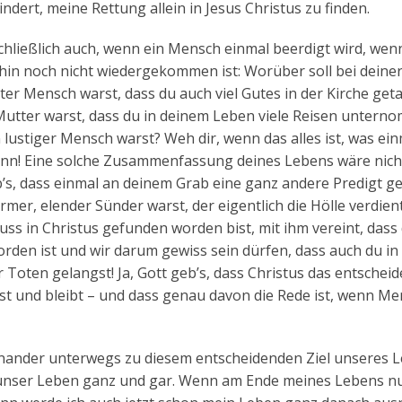
ndert, meine Rettung allein in Jesus Christus zu finden.
hließlich auch, wenn ein Mensch einmal beerdigt wird, wen
dahin noch nicht wiedergekommen ist: Worüber soll bei deine
r Mensch warst, dass du auch viel Gutes in der Kirche geta
 Mutter warst, dass du in deinem Leben viele Reisen unter
n lustiger Mensch warst? Weh dir, wenn das alles ist, was ei
ann! Eine solche Zusammenfassung deines Lebens wäre nich
b’s, dass einmal an deinem Grab eine ganz andere Predigt g
mer, elender Sünder warst, der eigentlich die Hölle verdient
ss in Christus gefunden worden bist, mit ihm vereint, dass
rden ist und wir darum gewiss sein dürfen, dass auch du in
Toten gelangst! Ja, Gott geb’s, dass Christus das entschei
st und bleibt – und dass genau davon die Rede ist, wenn M
teinander unterwegs zu diesem entscheidenden Ziel unseres 
t unser Leben ganz und gar. Wenn am Ende meines Lebens nu