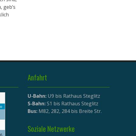
, geb’s
lich
Anfahrt
U-Bahn:
U9 bis Rathaus Steglitz
S-Bahn:
S1 bis Rathaus Steglitz
o
Bus:
M82, 282, 284 bis Breite Str.
Soziale Netzwerke
6