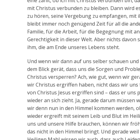
eine zählt, ob ich mit Christus verbunden bin, 
mit Christus verbunden zu bleiben. Dann wird e
zu hören, seine Vergebung zu empfangen, mit ih
bleibt immer noch genügend Zeit für all die and
Familie, für die Arbeit, für die Begegnung mit a
Gerechtigkeit in dieser Welt. Aber nichts davon 
ihm, die am Ende unseres Lebens steht.
Und wenn wir dann auf uns selber schauen und f
dem Blick gerät, dass uns die Sorgen und Probl
Christus versperren? Ach, wie gut, wenn wir ger
wir Christus ergriffen haben, nicht dass wir uns
von Christus Jesus ergriffen sind – dass er uns 
wieder an sich zieht. Ja, gerade darum müssen w
wir denn nun in den Himmel kommen werden, ob 
wieder ergreift mit seinem Leib und Blut im Hei
uns und unsere Hilfe brauchen, können wir fröhl
das nicht in den Himmel bringt. Und gerade weil
Heiligen Mahl wissen wir auch, dass auch Leide