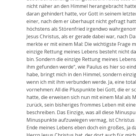
nicht näher an den Himmel herangebracht hatte
daran gehindert hatte, vor Gott in seinem letz
einer, nach dem er überhaupt nicht gefragt hat
höchstens als Störenfried irgendwo wahrgenom
Jesus Christus, als er gerade dabei war, nach D
merkte er mit einem Mal: Die wichtigste Frage mei
einzige Rettung meines Lebens besteht nicht da
bin. Sondern die einzige Rettung meines Lebens 
ihm gefunden werde“, wie Paulus es hier so ein
habe, bringt mich in den Himmel, sondern einzig 
wenn ich mit ihm verbunden werde. Ja, eine to
vornehmen: All die Pluspunkte bei Gott, die er
hatte, die erweisen sich nun mit einem Mal als 
zurück, sein bisheriges frommes Leben mit ei
beschreiben. Das Einzige, was all diese Minuspu
Minuspunkte aufzuwiegen vermag, ist Christus al
Ende meines Lebens eben doch ein großes, ja da
Herrn Jesus Christus hat, der dort auch für mich