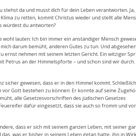
. Du stehst da und musst dich für dein Leben verantworten. Ja, s
 Klima zu retten, kommt Christus wieder und stellt alle Men
as würdest du antworten?
 wohl lauten: Ich bin immer ein anständiger Mensch gewese
be mich darum bemüht, anderen Gutes zu tun. Und abgesehe
lzu ernst nehmen mit seinem letzten Gericht. Ein witziger Sp
t Petrus an der Himmelspforte – und schon sind wir durch. 
nz sicher gewesen, dass er in den Himmel kommt. Schließlich
m vor Gott bestehen zu können: Er konnte auf seine Zugehö
müht, alle Gesetzesvorschriften des jüdischen Gesetzes
euereifer dafür eingesetzt, dass sie auch so fromm und vorb
andere, dass er sich mit seinem ganzen Leben, mit seiner ga
l das, was er bisher in seinem Leben getan hatte, ihn in Wirk