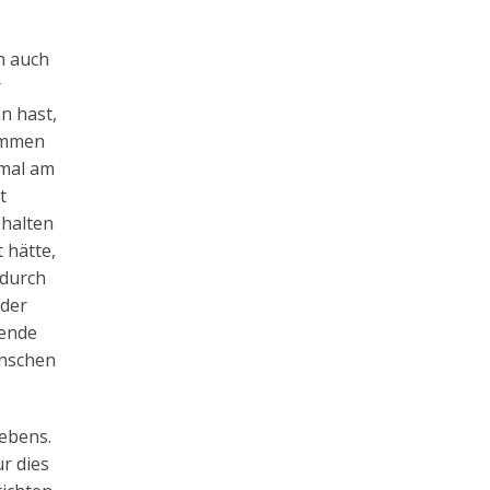
n auch
r
n hast,
nommen
nmal am
t
ehalten
 hätte,
 durch
 der
dende
enschen
Lebens.
r dies