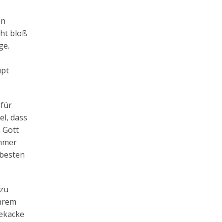
on
cht bloß
ge.
upt
 für
el, dass
 Gott
immer
 besten
azu
ihrem
dekacke