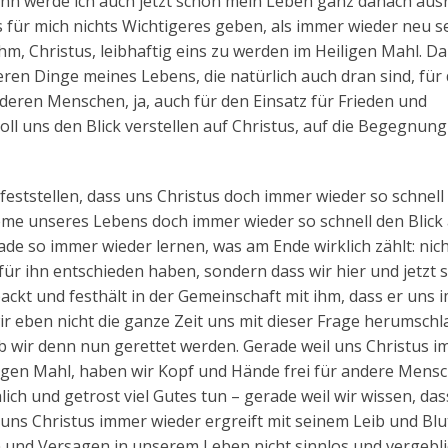
dann werde ich auch jetzt schon mein Leben ganz danach ausr
s für mich nichts Wichtigeres geben, als immer wieder neu s
m, Christus, leibhaftig eins zu werden im Heiligen Mahl. D
eren Dinge meines Lebens, die natürlich auch dran sind, für 
nderen Menschen, ja, auch für den Einsatz für Frieden und
soll uns den Blick verstellen auf Christus, auf die Begegnung
eststellen, dass uns Christus doch immer wieder so schnell
eme unseres Lebens doch immer wieder so schnell den Blick
ade so immer wieder lernen, was am Ende wirklich zählt: nic
 für ihn entschieden haben, sondern dass wir hier und jetzt 
packt und festhält in der Gemeinschaft mit ihm, dass er uns
ir eben nicht die ganze Zeit uns mit dieser Frage herumschl
wir denn nun gerettet werden. Gerade weil uns Christus 
ligen Mahl, haben wir Kopf und Hände frei für andere Mensc
ich und getrost viel Gutes tun – gerade weil wir wissen, da
 uns Christus immer wieder ergreift mit seinem Leib und Blu
n und Versagen in unserem Leben nicht sinnlos und vergebli