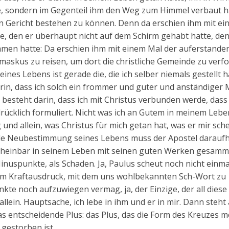
, sondern im Gegenteil ihm den Weg zum Himmel verbaut ha
ten Gericht bestehen zu können. Denn da erschien ihm mit e
te, den er überhaupt nicht auf dem Schirm gehabt hatte, den
men hatte: Da erschien ihm mit einem Mal der auferstande
amaskus zu reisen, um dort die christliche Gemeinde zu verf
nes Lebens ist gerade die, die ich selber niemals gestellt h
rin, dass ich solch ein frommer und guter und anständiger
besteht darin, dass ich mit Christus verbunden werde, dass 
drücklich formuliert. Nicht was ich an Gutem in meinem Leb
und allein, was Christus für mich getan hat, was er mir sch
tale Neubestimmung seines Lebens muss der Apostel darauf
 scheinbar in seinem Leben mit seinen guten Werken gesamm
Minuspunkte, als Schaden. Ja, Paulus scheut noch nicht einm
nem Kraftausdruck, mit dem uns wohlbekannten Sch-Wort zu
nkte noch aufzuwiegen vermag, ja, der Einzige, der all diese
lein. Hauptsache, ich lebe in ihm und er in mir. Dann steht
s entscheidende Plus: das Plus, das die Form des Kreuzes m
 gestorben ist.