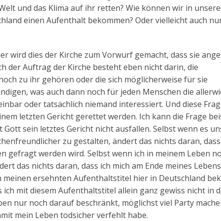
 Welt und das Klima auf ihr retten? Wie können wir in unser
chland einen Aufenthalt bekommen? Oder vielleicht auch nu
er wird dies der Kirche zum Vorwurf gemacht, dass sie ange
ch der Auftrag der Kirche besteht eben nicht darin, die
och zu ihr gehören oder die sich möglicherweise für sie
ündigen, was auch dann noch für jeden Menschen die allerwi
inbar oder tatsächlich niemand interessiert. Und diese Frag
einem letzten Gericht gerettet werden. Ich kann die Frage bei
Gott sein letztes Gericht nicht ausfallen. Selbst wenn es un
henfreundlicher zu gestalten, ändert das nichts daran, dass
en gefragt werden wird. Selbst wenn ich in meinem Leben n
ndert das nichts daran, dass ich mich am Ende meines Lebens
ch meinen ersehnten Aufenthaltstitel hier in Deutschland 
 ich mit diesem Aufenthaltstitel allein ganz gewiss nicht in 
n nur noch darauf beschränkt, möglichst viel Party mache
amit mein Leben todsicher verfehlt habe.