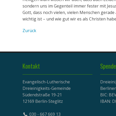
sondern uns im Gegenteil immer fester mit Jesu
Gott, dass noch vielen, vielen Menschen gerade
wichtig ist – und wie gut wir es als Christen ha
Zurück
Kontakt
Spende
Evangelisch-Lutherische
Dreiein
Dreieinigkeits-Gemeinde
Berline
Südendstraße 19-21
BIC: B
12169 Berlin-Steglitz
IBAN: D
030 - 667 669 13