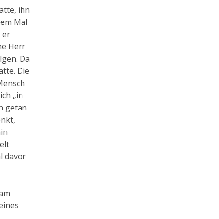
tte, ihn
inem Mal
 er
ne Herr
olgen. Da
atte. Die
 Mensch
ich „in
en getan
enkt,
hin
elt
al davor
 am
eines