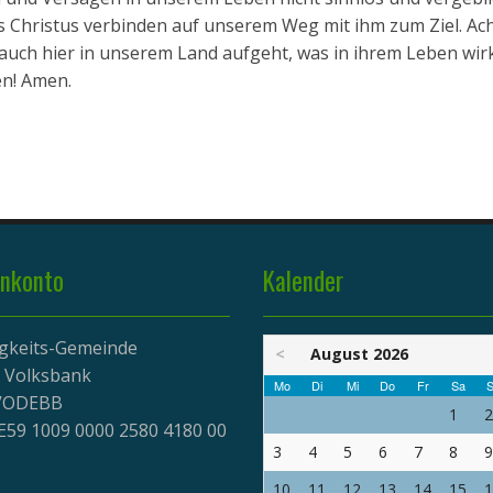
s Christus verbinden auf unserem Weg mit ihm zum Ziel. Ach
 auch hier in unserem Land aufgeht, was in ihrem Leben wirk
ben! Amen.
nkonto
Kalender
igkeits-Gemeinde
<
August 2026
r Volksbank
Mo
Di
Mi
Do
Fr
Sa
S
EVODEBB
1
2
E59 1009 0000 2580 4180 00
3
4
5
6
7
8
9
10
11
12
13
14
15
1