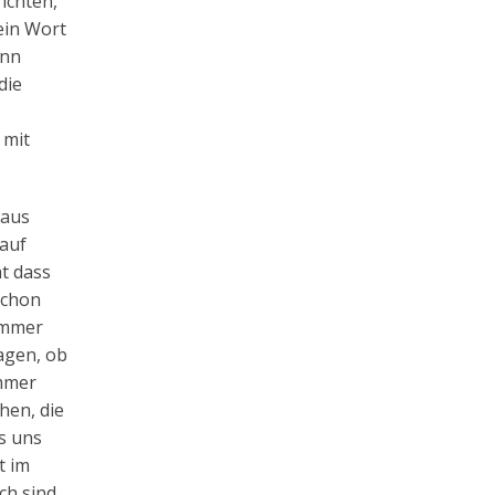
ichten,
ein Wort
ann
die
 mit
 aus
 auf
ht dass
schon
 immer
agen, ob
immer
hen, die
ss uns
t im
ch sind,