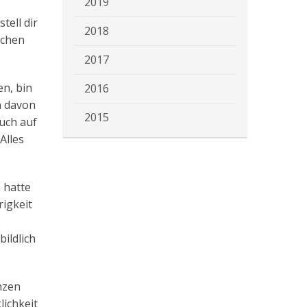
2019
tell dir
2018
schen
2017
n, bin
2016
n davon
2015
ruch auf
Alles
 hatte
rigkeit
ildlich
nzen
lichkeit