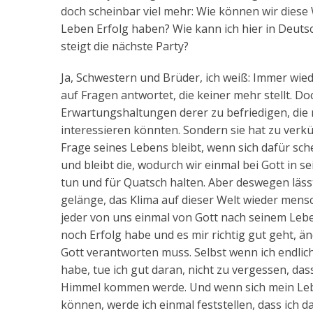
doch scheinbar viel mehr: Wie können wir diese
Leben Erfolg haben? Wie kann ich hier in Deuts
steigt die nächste Party?
Ja, Schwestern und Brüder, ich weiß: Immer wied
auf Fragen antwortet, die keiner mehr stellt. Do
Erwartungshaltungen derer zu befriedigen, die n
interessieren könnten. Sondern sie hat zu verk
Frage seines Lebens bleibt, wenn sich dafür sche
und bleibt die, wodurch wir einmal bei Gott in s
tun und für Quatsch halten. Aber deswegen lässt 
gelänge, das Klima auf dieser Welt wieder mensc
jeder von uns einmal von Gott nach seinem Leb
noch Erfolg habe und es mir richtig gut geht, ä
Gott verantworten muss. Selbst wenn ich endli
habe, tue ich gut daran, nicht zu vergessen, dass
Himmel kommen werde. Und wenn sich mein Lebe
können, werde ich einmal feststellen, dass ich d