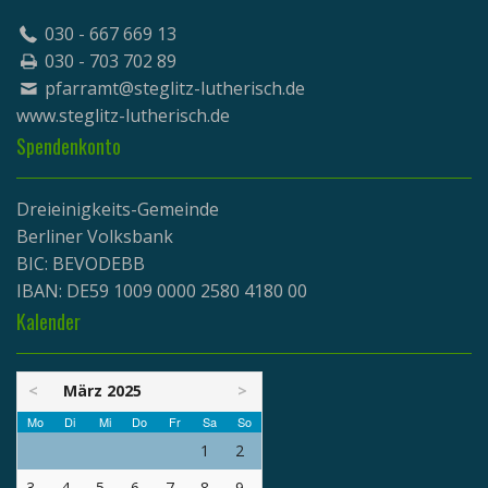
030 - 667 669 13
030 - 703 702 89
pfarramt@steglitz-lutherisch.de
www.
steglitz-lutherisch.de
Spendenkonto
Dreieinigkeits-Gemeinde
Berliner Volksbank
BIC: BEVODEBB
IBAN: DE59 1009 0000 2580 4180 00
Kalender
<
März 2025
>
Mo
Di
Mi
Do
Fr
Sa
So
1
2
3
4
5
6
7
8
9